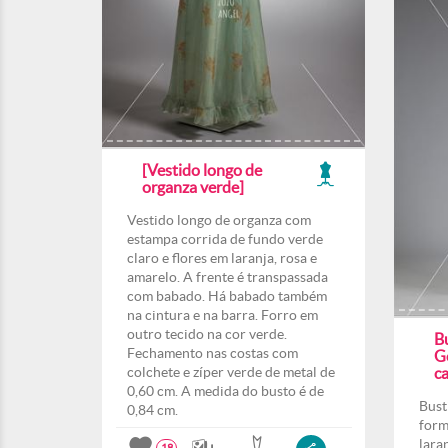
[Vestido longo de
organza verde]
Vestido longo de organza com
estampa corrida de fundo verde
claro e flores em laranja, rosa e
amarelo. A frente é transpassada
com babado. Há babado também
na cintura e na barra. Forro em
outro tecido na cor verde.
B
Fechamento nas costas com
G
colchete e zíper verde de metal de
ca
0,60 cm. A medida do busto é de
Bust
0,84 cm.
form
lara