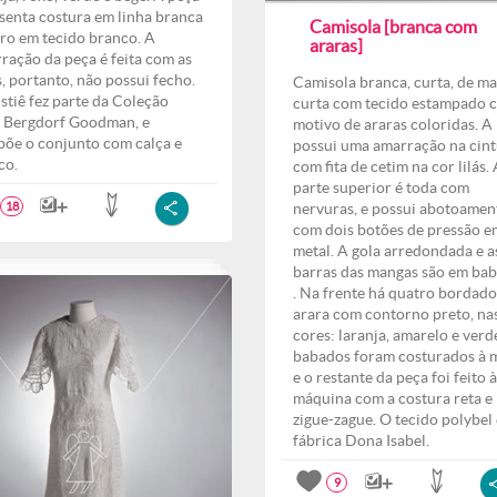
senta costura em linha branca
Camisola [branca com
rro em tecido branco. A
araras]
ração da peça é feita com as
s, portanto, não possui fecho.
Camisola branca, curta, de m
stiê fez parte da Coleção
curta com tecido estampado 
 Bergdorf Goodman, e
motivo de araras coloridas. A
õe o conjunto com calça e
possui uma amarração na cin
co.
com fita de cetim na cor lilás.
parte superior é toda com
nervuras, e possui abotoamen
18
com dois botões de pressão e
metal. A gola arredondada e a
barras das mangas são em ba
. Na frente há quatro bordado
arara com contorno preto, na
cores: laranja, amarelo e verd
babados foram costurados à 
e o restante da peça foi feito à
máquina com a costura reta e
zigue-zague. O tecido polybel 
fábrica Dona Isabel.
9