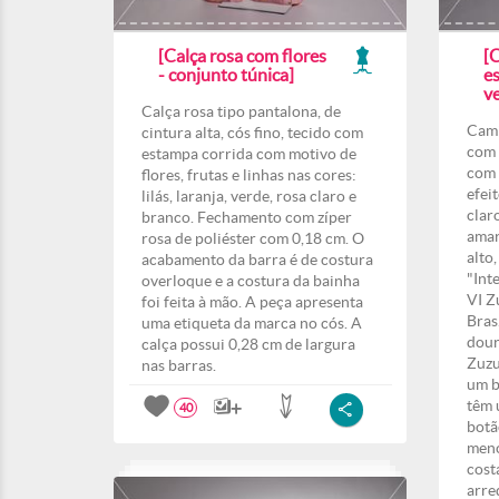
[Calça rosa com flores
[
- conjunto túnica]
e
ve
Calça rosa tipo pantalona, de
Cami
cintura alta, cós fino, tecido com
com 
estampa corrida com motivo de
com 
flores, frutas e linhas nas cores:
efei
lilás, laranja, verde, rosa claro e
clar
branco. Fechamento com zíper
amar
rosa de poliéster com 0,18 cm. O
alto,
acabamento da barra é de costura
"Int
overloque e a costura da bainha
VI Z
foi feita à mão. A peça apresenta
Bras
uma etiqueta da marca no cós. A
dour
calça possui 0,28 cm de largura
Zuzu
nas barras.
um b
têm 
40
botã
meno
cost
arre