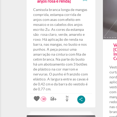
anjos rosa e renda]
Camisola branca longa de mangas
comprida, estampa corrida de
anjos com asas com efeito em
mosaico e os cabelos dos anjos
escrito Zu. As cores da estampa
são: rosa claro, verde, amarelo e
roxo. Há aplicação de renda na
barra, nas mangas, no busto e nos
V
punhos. A peça possui uma
[
In
amarração na cintura com fita de
Co
cetim branca. Na parte do busto
há um abotoamento com 3 botões
Vest
de plástico na cor marrom e
curt
nervuras. O punho é franzido com
nord
elástico. A largura entre as cavas é
apli
de 0,42 cm e da barra do vestido é
vesti
de 0,77 cm.
com 
mang
10
redo
nas 
bran
rend