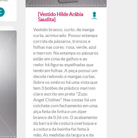
[Vestido Hilde Arábia
Saudita]
Vestido branco, curto, de manga
curta, acinturado. Possui estampa
corrida de pássaros, troncos e
folhas nas cores: rosa, verde, azul
e marrom. Na estampa os pássaros
estão em cima de galhos e ao
redor há figuras espelhadas que
lembram folhas. A peça possui um
decote redondo e mangas curtas.
Sobre os ombros há uma vista que
tem 3 botões de plástico marrom
claro escrito em preto "Zuzu
Angel Clothes". Nas costas há um
colchete com fechamento em uma
alça feita de linha e um zíper
branco de 0,56 cm. O acabamento
da barra é de costura overloque e
a costura da bainha foi feita à
mão. As medidas da largura e da