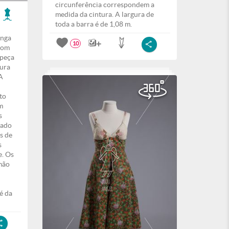
circunferência correspondem a
medida da cintura. A largura de
toda a barra é de 1,08 m.
anga
10
com
 peça
tura
 A
to
m
s
bado
s de
s
e. Os
mão
é da