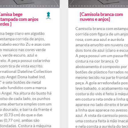
Camisa bege
[Camisola branca com
stampada com anjos
nuvens e anjos]
rdes ]
Camisola branca com estamp
sa bege claro em algodão
corrida com figura de um anjo
estampa corrida de anjos,
rosa, com asa azul e auréola
cabelo escrito Zu e asas com
amarela envolto em nuvens c
to mosaico nas cores verde
dois tons de azul (claro e escu
o, verde escuro, azul e
A peça possui um um passa-fit
elo. A peça possui colarinho
cintura na cor branca. O
 com tira de vista escrito:
abotoamento é composto por
ernational Dateline Collection
botões de plástico forrados n
uzu Angel Dona Isabel Ind.
mesmo tecido na parte frontal
." e sete botões de metal
peça. A gola arredondada pos
ado fundidos com a marca
leve babado, o acabamento na
 Angel. Na altura do busto há
costura do viés é feito à máqu
olso de cada lado, os punhos
em costura reta onde a linha 
uma abertura simples com um
aparece no lado direito é bra
o dourado, e barra da frente é
a linha que aparece no avesso
r (0,73 cm) do que a das
azul. A vista da camisola poss
as (0,77 cm), ambas são
uma costura feita à mão inac
dondadas. Costura à máquina
e nela consta a auréola do tec