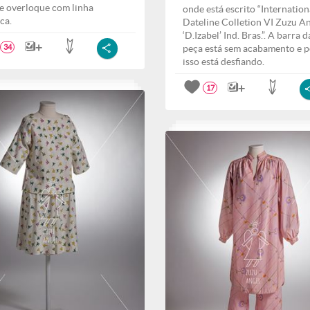
 e overloque com linha
onde está escrito “Internation
ca.
Dateline Colletion VI Zuzu A
‘D.Izabel’ Ind. Bras.”. A barra d
peça está sem acabamento e p
34
isso está desfiando.
17