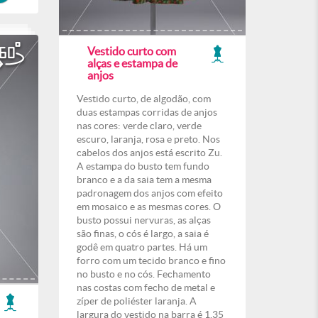
Vestido curto com
alças e estampa de
anjos
Vestido curto, de algodão, com
duas estampas corridas de anjos
nas cores: verde claro, verde
escuro, laranja, rosa e preto. Nos
cabelos dos anjos está escrito Zu.
A estampa do busto tem fundo
branco e a da saia tem a mesma
padronagem dos anjos com efeito
em mosaico e as mesmas cores. O
busto possui nervuras, as alças
são finas, o cós é largo, a saia é
godê em quatro partes. Há um
forro com um tecido branco e fino
no busto e no cós. Fechamento
nas costas com fecho de metal e
zíper de poliéster laranja. A
largura do vestido na barra é 1,35