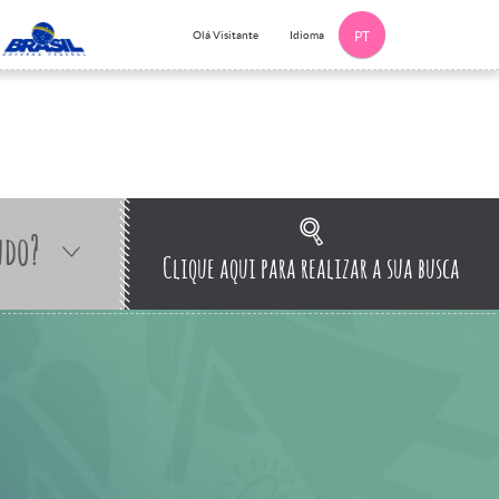
Idioma
Olá Visitante
PT
ndo?
Clique aqui para realizar a sua busca