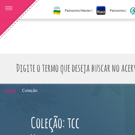
Patrocínio Master |
Patrocínio |
Home
Coleção
Coleção: tcc