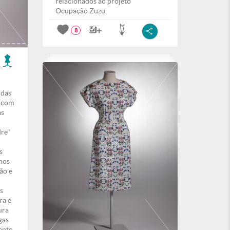
relacionados ao projeto
Ocupação Zuzu.
8
idas
 com
as
dre"
s
hos
ão e
s
ra é
ura
gas
ento.