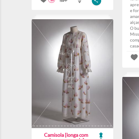
18
apre
e fo
amar
alça
O bu
Miss
comp
casa
Camisola [longa com