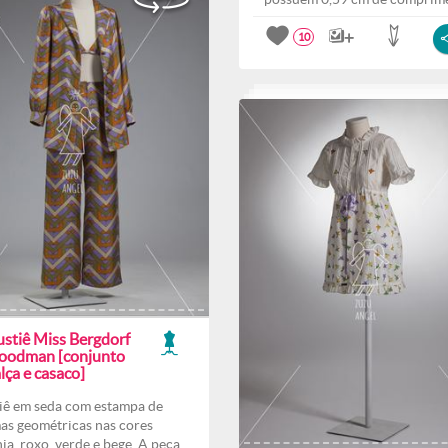
10
ustiê Miss Bergdorf
oodman [conjunto
lça e casaco]
iê em seda com estampa de
as geométricas nas cores
nja, roxo, verde e bege. A peça