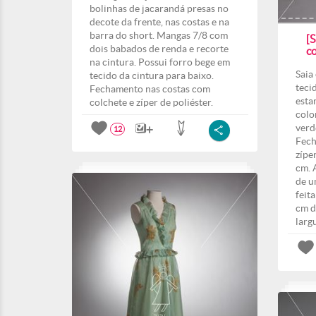
bolinhas de jacarandá presas no
decote da frente, nas costas e na
barra do short. Mangas 7/8 com
[
dois babados de renda e recorte
co
na cintura. Possui forro bege em
Saia
tecido da cintura para baixo.
teci
Fechamento nas costas com
esta
colchete e zíper de poliéster.
colo
verd
12
Fech
zípe
cm. 
de u
feit
cm d
larg