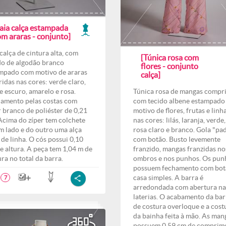
Saia calça estampada
m araras - conjunto]
 calça de cintura alta, com
[Túnica rosa com
do de algodão branco
flores - conjunto
mpado com motivo de araras
calça]
ridas nas cores: verde claro,
e escuro, amarelo e rosa.
Túnica rosa de mangas compr
amento pelas costas com
com tecido albene estampado
r branco de poliéster de 0,21
motivo de flores, frutas e linh
Acima do zíper tem colchete
nas cores: lilás, laranja, verde,
m lado e do outro uma alça
rosa claro e branco. Gola "pa
a de linha. O cós possui 0,10
com botão. Busto levemente
e altura. A peça tem 1,04 m de
franzido, mangas franzidas no
ura no total da barra.
ombros e nos punhos. Os pun
possuem fechamento com bot
casa simples. A barra é
7
arredondada com abertura na
laterias. O acabamento da bar
de costura overloque e a cost
da bainha feita à mão. As man
possuem 0,59 cm de comprim