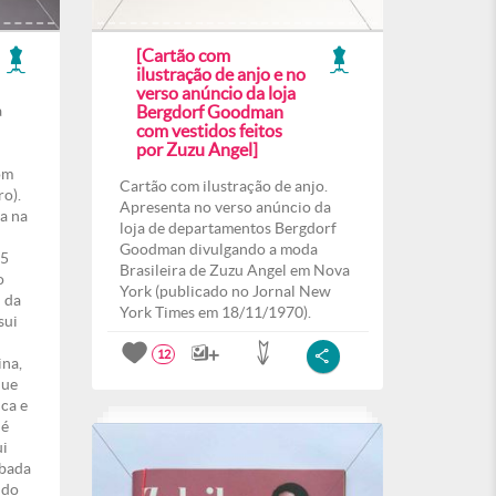
[Cartão com
ilustração de anjo e no
verso anúncio da loja
a
Bergdorf Goodman
com vestidos feitos
por Zuzu Angel]
om
Cartão com ilustração de anjo.
ro).
Apresenta no verso anúncio da
a na
loja de departamentos Bergdorf
Goodman divulgando a moda
 5
Brasileira de Zuzu Angel em Nova
o
York (publicado no Jornal New
 da
York Times em 18/11/1970).
sui
12
ina,
que
nca e
 é
ui
abada
ido