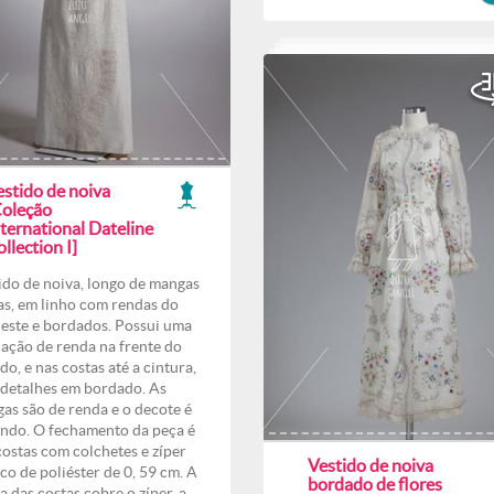
estido de noiva
Coleção
ternational Dateline
llection I]
ido de noiva, longo de mangas
as, em linho com rendas do
este e bordados. Possui uma
cação de renda na frente do
do, e nas costas até a cintura,
detalhes em bordado. As
as são de renda e o decote é
ndo. O fechamento da peça é
costas com colchetes e zíper
Vestido de noiva
co de poliéster de 0, 59 cm. A
bordado de flores
a das costas cobre o zíper, a