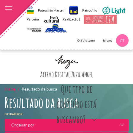
Patrocínio Master |
Patrocínio |
Parceira |
Realização |
Idioma
Olá Visitante
PT
Clique aqui p
Acervo Digital Zuzu Angel
Que tipo de
Home
Resultado da busca
Resultado da busca
conteúdo está
FILTRAR POR:
buscando?
Ordenar por