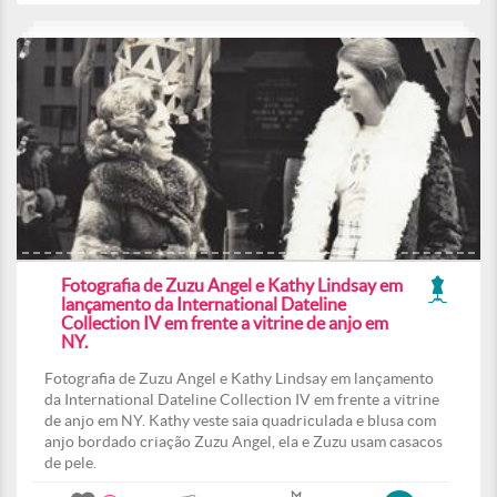
Fotografia de Zuzu Angel e Kathy Lindsay em
lançamento da International Dateline
Collection IV em frente a vitrine de anjo em
NY.
Fotografia de Zuzu Angel e Kathy Lindsay em lançamento
da International Dateline Collection IV em frente a vitrine
de anjo em NY. Kathy veste saia quadriculada e blusa com
anjo bordado criação Zuzu Angel, ela e Zuzu usam casacos
de pele.