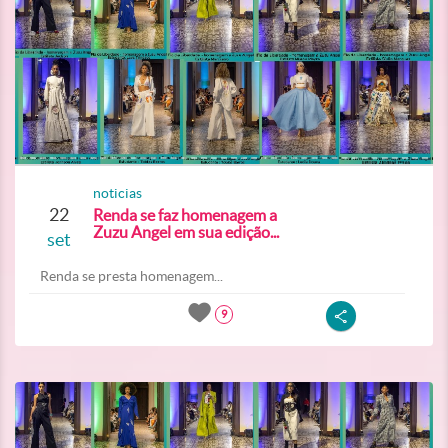
noticias
22
Renda se faz homenagem a
Zuzu Angel em sua edição...
set
Renda se presta homenagem...
9