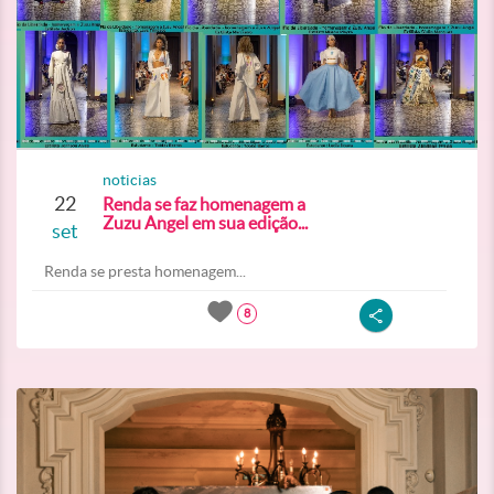
noticias
22
Renda se faz homenagem a
Zuzu Angel em sua edição...
set
Renda se presta homenagem...
8