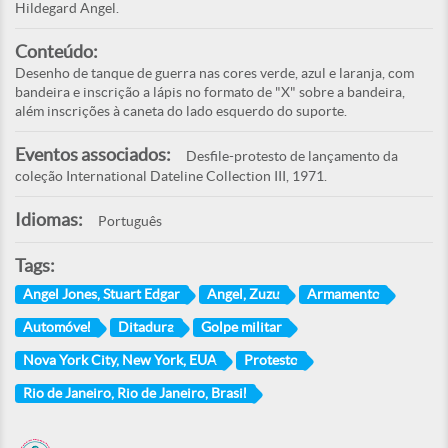
Hildegard Angel.
Conteúdo:
Desenho de tanque de guerra nas cores verde, azul e laranja, com
bandeira e inscrição a lápis no formato de "X" sobre a bandeira,
além inscrições à caneta do lado esquerdo do suporte.
Eventos associados:
Desfile-protesto de lançamento da
coleção International Dateline Collection III, 1971.
Idiomas:
Português
Tags:
Angel Jones, Stuart Edgar
Angel, Zuzu
Armamento
Automóvel
Ditadura
Golpe militar
Nova York City, New York, EUA
Protesto
Rio de Janeiro, Rio de Janeiro, Brasil