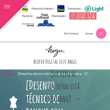
Patrocínio Master |
Patrocínio |
Parceira |
Realização |
Idioma
Olá Visitante
PT
Clique aqui p
Acervo Digital Zuzu Angel
Que tipo de
Home
[Desenho técnico de tanque com bandeira - 2]
[Desenho
conteúdo está
técnico de
buscando?