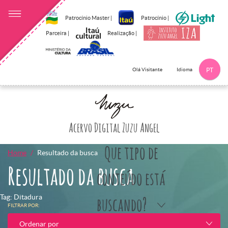
Patrocínio Master |
Patrocínio |
Parceira |
Realização |
Idioma
Olá Visitante
PT
Clique aqui p
Acervo Digital Zuzu Angel
Que tipo de
Home
Resultado da busca
Resultado da busca
conteúdo está
Tag: Ditadura
buscando?
FILTRAR POR:
Ordenar por