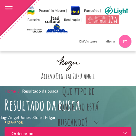
Patrocínio Master |
Patrocínio |
Parceira |
Realização |
Idioma
Olá Visitante
PT
Clique aqui p
Acervo Digital Zuzu Angel
Que tipo de
Home
Resultado da busca
Resultado da busca
conteúdo está
Tag: Angel Jones, Stuart Edgar
buscando?
FILTRAR POR:
Ordenar por