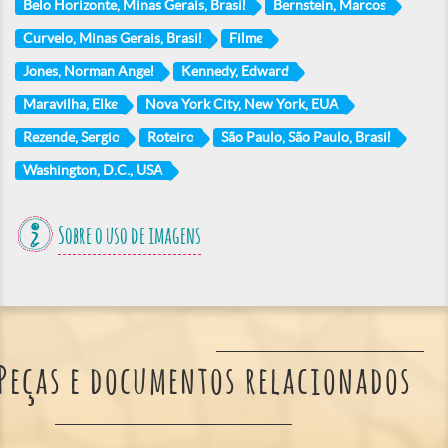
Belo Horizonte, Minas Gerais, Brasil
Bernstein, Marcos
Curvelo, Minas Gerais, Brasil
Filme
Jones, Norman Angel
Kennedy, Edward
Maravilha, Elke
Nova York City, New York, EUA
Rezende, Sergio
Roteiro
São Paulo, São Paulo, Brasil
Washington, D.C., USA
Sobre o uso de imagens
Peças e documentos relacionados