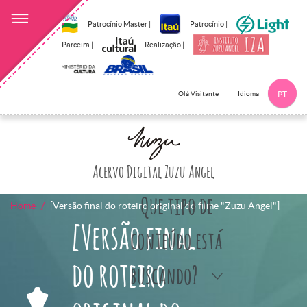
Patrocínio Master |
Patrocínio |
Parceira |
Realização |
Idioma
Olá Visitante
PT
Clique aqui p
Acervo Digital Zuzu Angel
Que tipo de
Home
[Versão final do roteiro original do filme "Zuzu Angel"]
[Versão final
conteúdo está
do roteiro
buscando?