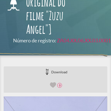
original do
filme "Zuzu
Angel"]
Número de registro:
ZA04.XX.06.XX.03.0001
Download
0