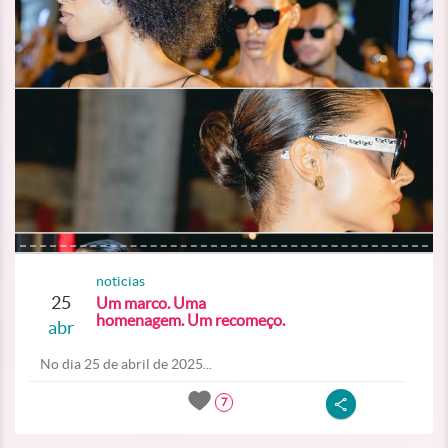
noticias
25
Um marco. Uma
homenagem. Um recomeço.
abr
No dia 25 de abril de 2025...
7