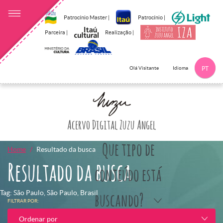
Patrocínio Master |
Patrocínio |
Parceira |
Realização |
Idioma
Olá Visitante
PT
Clique aqui p
Acervo Digital Zuzu Angel
Que tipo de
Home
Resultado da busca
Resultado da busca
conteúdo está
Tag: São Paulo, São Paulo, Brasil
buscando?
FILTRAR POR:
Ordenar por