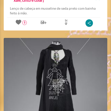
xale, cinto e colar]
Lenço de cabeça em musseline de seda preto com bainha
feito à mão.
5