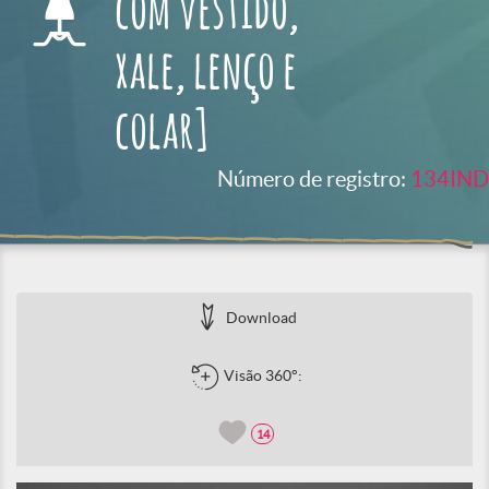
com vestido,
xale, lenço e
colar]
Número de registro:
134IND
Download
Visão 360°:
14