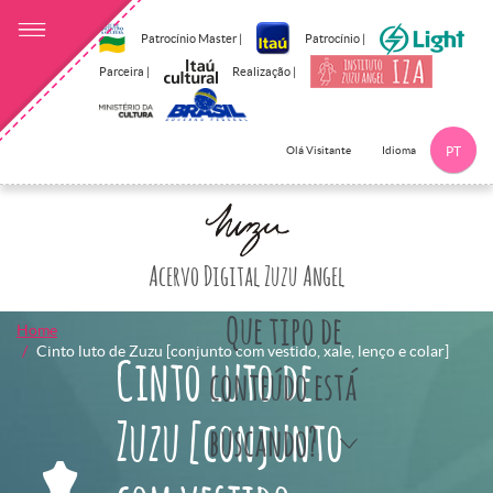
Patrocínio Master |
Patrocínio |
Parceira |
Realização |
Idioma
Olá Visitante
PT
Clique aqui p
Acervo Digital Zuzu Angel
Que tipo de
Home
Cinto luto de Zuzu [conjunto com vestido, xale, lenço e colar]
Cinto luto de
conteúdo está
Zuzu [conjunto
buscando?