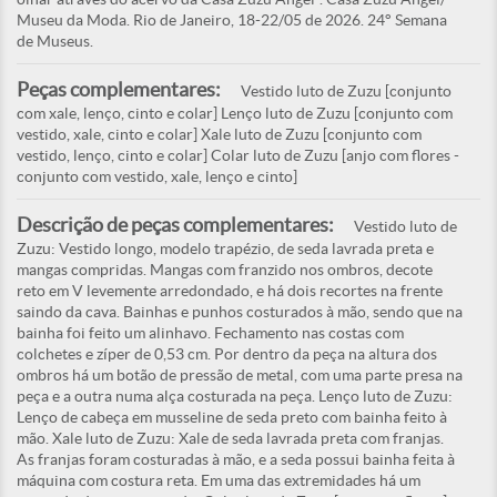
Museu da Moda. Rio de Janeiro, 18-22/05 de 2026. 24° Semana
de Museus.
Peças complementares:
Vestido luto de Zuzu [conjunto
com xale, lenço, cinto e colar] Lenço luto de Zuzu [conjunto com
vestido, xale, cinto e colar] Xale luto de Zuzu [conjunto com
vestido, lenço, cinto e colar] Colar luto de Zuzu [anjo com flores -
conjunto com vestido, xale, lenço e cinto]
Descrição de peças complementares:
Vestido luto de
Zuzu: Vestido longo, modelo trapézio, de seda lavrada preta e
mangas compridas. Mangas com franzido nos ombros, decote
reto em V levemente arredondado, e há dois recortes na frente
saindo da cava. Bainhas e punhos costurados à mão, sendo que na
bainha foi feito um alinhavo. Fechamento nas costas com
colchetes e zíper de 0,53 cm. Por dentro da peça na altura dos
ombros há um botão de pressão de metal, com uma parte presa na
peça e a outra numa alça costurada na peça. Lenço luto de Zuzu:
Lenço de cabeça em musseline de seda preto com bainha feito à
mão. Xale luto de Zuzu: Xale de seda lavrada preta com franjas.
As franjas foram costuradas à mão, e a seda possui bainha feita à
máquina com costura reta. Em uma das extremidades há um