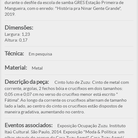
durante o desfile da escola de samba GRES Estação Primeira de
Mangueira, com o enredo: "História pra Ninar Gente Grande",
2019.
Dimensões:
Largura: 1,23
Altura: 0,17
Técnica:
Em pesquisa
Material:
Metal
Descrição da peça:
Cinto luto de Zuzu: Cinto de metal com
corrente, argolas, 2 fechos bóia e crucifixos em dois tamanhos:
0,05 cm e 0,07 cm no verso do crucifixo menor está escrito "
Fátima". Ao longo da corrente os crucifixos alternam de tamanho
lado a lado, ao centro do cinto os crucifixos estão dispostos de
maneira gradativa, aumentando no centro.
Eventos associados:
Exposição Ocupação Zuzu. Instituto
Itaú Cultural. São Paulo, 2014. Exposição "Moda & Política: um
olhar através do acervo da Casa Zuzu Angel". Casa Zuzu Angel/