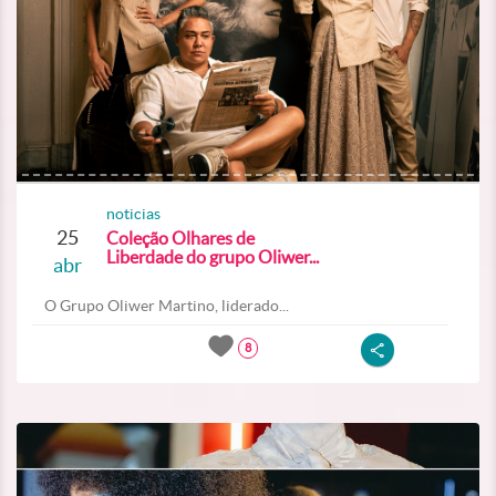
noticias
25
Coleção Olhares de
Liberdade do grupo Oliwer...
abr
O Grupo Oliwer Martino, liderado...
8