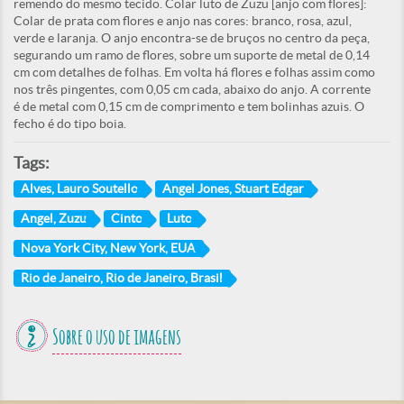
remendo do mesmo tecido. Colar luto de Zuzu [anjo com flores]:
Colar de prata com flores e anjo nas cores: branco, rosa, azul,
verde e laranja. O anjo encontra-se de bruços no centro da peça,
segurando um ramo de flores, sobre um suporte de metal de 0,14
cm com detalhes de folhas. Em volta há flores e folhas assim como
nos três pingentes, com 0,05 cm cada, abaixo do anjo. A corrente
é de metal com 0,15 cm de comprimento e tem bolinhas azuis. O
fecho é do tipo boia.
Tags:
Alves, Lauro Soutello
Angel Jones, Stuart Edgar
Angel, Zuzu
Cinto
Luto
Nova York City, New York, EUA
Rio de Janeiro, Rio de Janeiro, Brasil
Sobre o uso de imagens