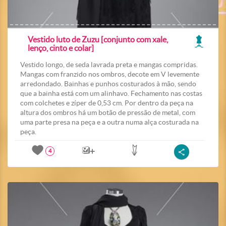
Vestido luto de Zuzu [conjunto com xale,
lenço, cinto e colar]
Vestido longo, de seda lavrada preta e mangas compridas.
Mangas com franzido nos ombros, decote em V levemente
arredondado. Bainhas e punhos costurados à mão, sendo
que a bainha está com um alinhavo. Fechamento nas costas
com colchetes e zíper de 0,53 cm. Por dentro da peça na
altura dos ombros há um botão de pressão de metal, com
uma parte presa na peça e a outra numa alça costurada na
peça.
4