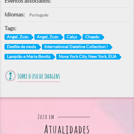
Eventos associados:
Idiomas:
Português
Tags:
Angel, Zuzu
Angel, Zuzu
Calça
Chapéu
Desfile de moda
International Dateline Collection I
Lampião e Maria Bonita
Nova York City, New York, EUA
Sobre o uso de imagens
Zuzu em
Atualidades