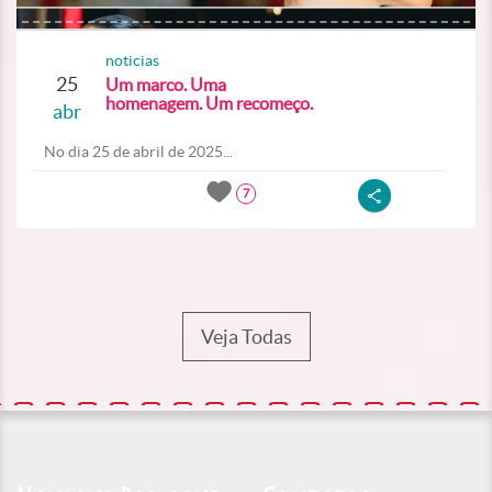
noticias
25
Um marco. Uma
homenagem. Um recomeço.
abr
No dia 25 de abril de 2025...
7
Veja Todas