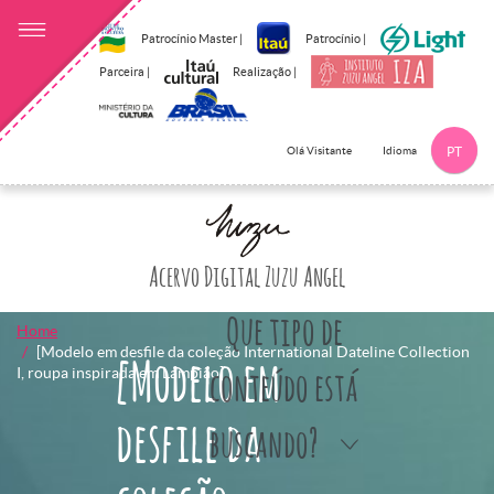
Patrocínio Master |
Patrocínio |
Parceira |
Realização |
Idioma
Olá Visitante
PT
Clique aqui p
Acervo Digital Zuzu Angel
Que tipo de
Home
[Modelo em desfile da coleção International Dateline Collection
[Modelo em
I, roupa inspirada em Lampião]
conteúdo está
desfile da
buscando?