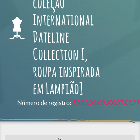
coleção
International
Dateline
Collection I,
roupa inspirada
em Lampião]
Número de registro:
ZA02.03.09.XX.07.0029