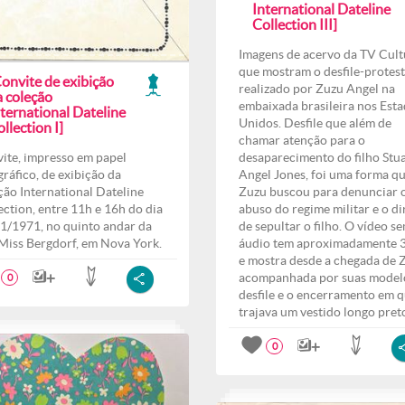
International Dateline
Collection III]
Imagens de acervo da TV Cult
que mostram o desfile-protes
onvite de exibição
realizado por Zuzu Angel na
a coleção
embaixada brasileira nos Est
ternational Dateline
Unidos. Desfile que além de
llection I]
chamar atenção para o
ite, impresso em papel
desaparecimento do filho Stu
gráfico, de exibição da
Angel Jones, foi uma forma q
ção International Dateline
Zuzu buscou para denunciar 
ection, entre 11h e 16h do dia
abuso do regime militar e o di
1/1971, no quinto andar da
de sepultar o filho. O vídeo s
 Miss Bergdorf, em Nova York.
áudio tem aproximadamente 3
e mostra desde a chegada de 
acompanhada por suas modelo
0
desfile e o encerramento em 
trajava um vestido longo pret
0