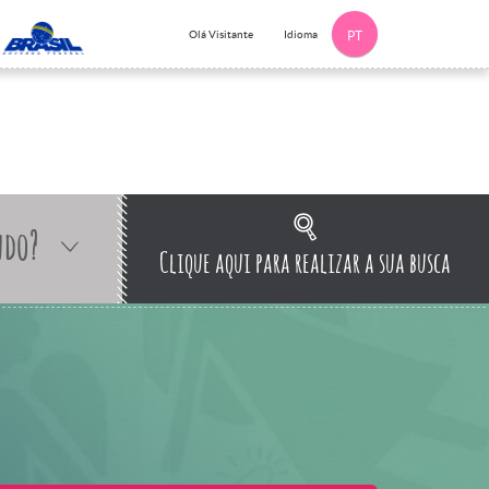
Idioma
Olá Visitante
PT
ndo?
Clique aqui para realizar a sua busca