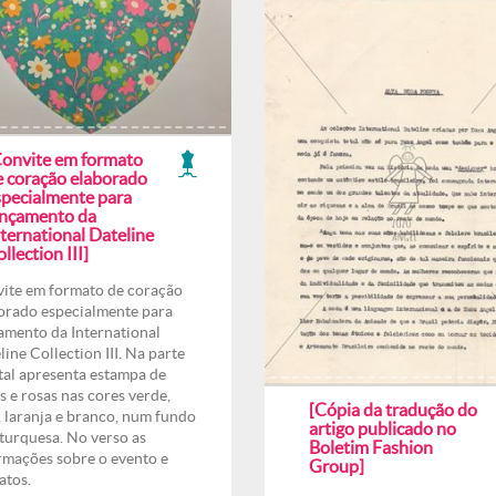
Convite em formato
e coração elaborado
specialmente para
ançamento da
ternational Dateline
llection III]
ite em formato de coração
orado especialmente para
amento da International
line Collection III. Na parte
tal apresenta estampa de
es e rosas nas cores verde,
[Cópia da tradução do
, laranja e branco, num fundo
artigo publicado no
 turquesa. No verso as
Boletim Fashion
rmações sobre o evento e
Group]
atos.