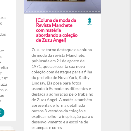
ura
[Coluna de moda da
to
Revista Manchete
com matéria
ados
abordando a coleção
de Zuzu Angel]
Zuzu se torna destaque da coluna
art
de moda da revista Manchete,
ue
publicada em 21 de agosto de
o
1971, que apresenta sua nova
reito
coleção com destaque para a filha
em
do prefeito de Nova York, Kathy
'19"
Lindsay. Ela posa para fotos
Zuzu
usando três modelos diferentes e
s, o
destaca a admiração pelo trabalho
que
de Zuzu Angel. A matéria também
o.
apresenta de forma detalhada
outros 3 vestidos da coleção e
explica melhor a inspiração para o
desenvolvimento e a escolha de
estampas e cores.