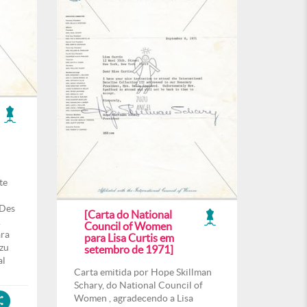
te
 Des
[Carta do National
.
Council of Women
ara
para Lisa Curtis em
uzu
setembro de 1971]
al
Carta emitida por Hope Skillman
Schary, do National Council of
Women , agradecendo a Lisa