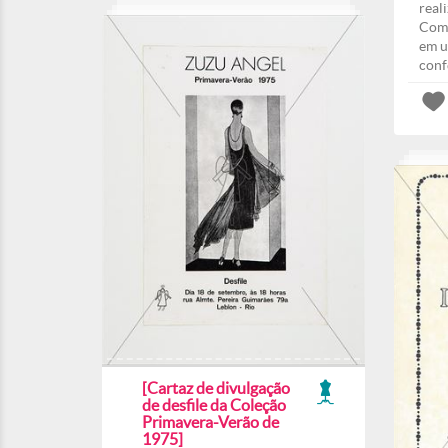
real
Come
em u
conf
[Cartaz de divulgação
de desfile da Coleção
Primavera-Verão de
1975]