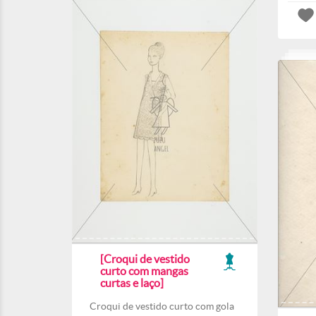
[Croqui de vestido
curto com mangas
curtas e laço]
Croqui de vestido curto com gola