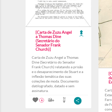
[Carta de Zuzu Angel
a Thomas Dine
(Secretário do
Senador Frank
Church)]
Carta de Zuzu Angel a Thomas
Dine (Secretário do Senador
Frank Church) relatando a prisão
e o desaparecimento de Stuart e a
[C
inflexão temática das suas
d
coleções de moda. Documento
Ex
datilografado, datado e sem
Cart
assinatura.
Exte
Ferr
6
de F
conv