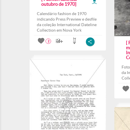
outubro de 1970]
Calendário fashion de 1970
indicando Press Preview e desfile
da coleção International Dateline
Collection em Nova York
2
[ 
m
In
Co
Foto
da I
Colle