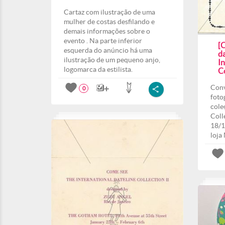
Cartaz com ilustração de uma
mulher de costas desfilando e
demais informações sobre o
evento . Na parte inferior
[C
esquerda do anúncio há uma
d
ilustração de um pequeno anjo,
In
logomarca da estilista.
Co
Conv
0
foto
cole
Coll
18/1
loja