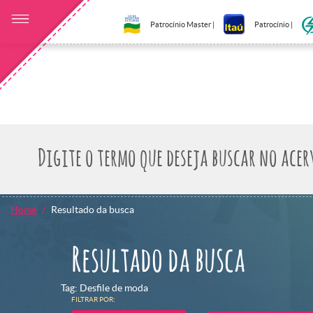
Patrocínio Master |
Patrocínio |
Home
Resultado da busca
Resultado da busca
Tag: Desfile de moda
FILTRAR POR: