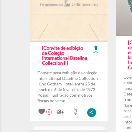
[
d
[Convite de exibição
e
da Coleção
l
International Dateline
In
Collection II]
Co
Convite para exibição da coleção
Conv
International Dateline Collection
elab
II, no Gotham Hotel, entre 25 de
lanç
janeiro e 6 de fevereiro de 1972.
Date
Possui ilustração com motivos
fron
florais no verso.
flor
rosa
0
azul
info
cont