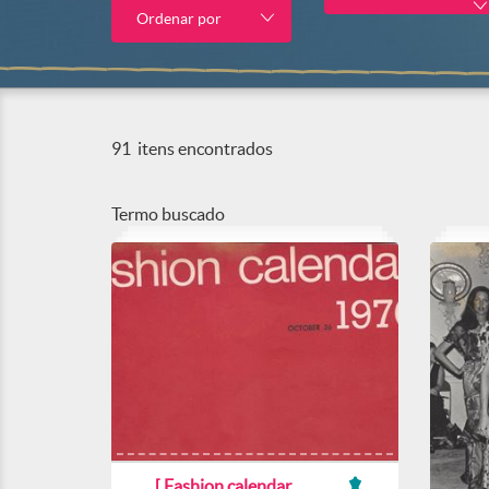
Ordenar por
91
itens encontrados
Termo buscado
[ Fashion calendar