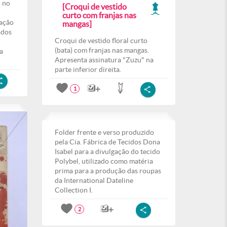
o no
[Croqui de vestido
curto com franjas nas
ação
mangas]
odos
Croqui de vestido floral curto
(bata) com franjas nas mangas.
a
Apresenta assinatura "Zuzu" na
parte inferior direita.
1
Folder frente e verso produzido
pela Cia. Fábrica de Tecidos Dona
Isabel para a divulgação do tecido
Polybel, utilizado como matéria
prima para a produção das roupas
da International Dateline
Collection I.
2