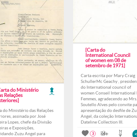
[Carta do
International Council
of women em 08 de
setembro de 1971]
Carta escrita por Mary Craig
SchullerMc Geachy , presiden
do International council of
arta do Ministério
women Conseil International
as Relações
Femmes, agradecendo ao Mrs
teriores]
Soutello Alves pelo convite p
a do Ministério das Relações
apresentação do desfile de Z
riores, assinada por José
Angel, da coleção Internation
eira Lopes, chefe da Divisão
Dateline Collection III.
eiras e Exposições,
idando Zuzu Angel para
3