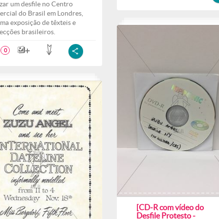
izar um desfile no Centro
rcial do Brasil em Londres,
ma exposição de têxteis e
ecções brasileiros.
0
[CD-R com vídeo do
Desfile Protesto -