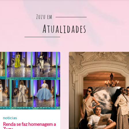
Zuzu em
Atualidades
noticias
Renda se faz homenagem a
Zuzu...