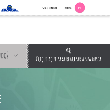
Idioma
Olá Visitante
PT
ndo?
Clique aqui para realizar a sua busca
e