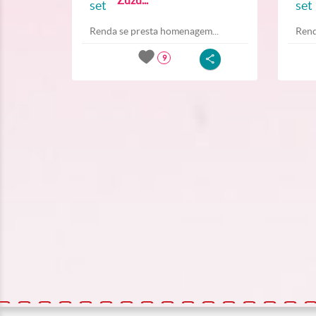
set
set
Renda se presta homenagem...
Rend
9