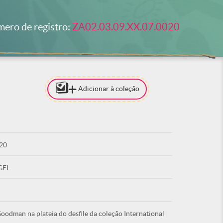
ero de registro:
ZA02.03.09.XX.07.0020
Adicionar à coleção
[PARA ADI
COLEÇÃO 
ESTAR LO
20
ACE
GEL
oodman na plateia do desfile da coleção International