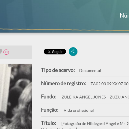
Núm
0
Tipo de acervo:
Documental
Número de registro:
ZA02.03.09.XX.07.00
Fundo:
ZULEIKA ANGEL JONES – ZUZU AN
Função:
Vida profissional
Título:
[Fotografia de Hildegard Angel e Mr. G