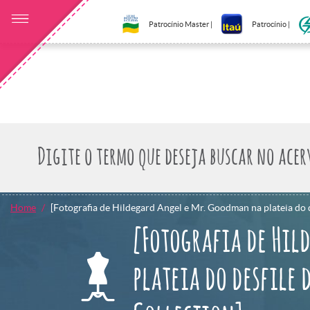
Patrocínio Master |
Patrocínio |
Home
[Fotografia de Hildegard Angel e Mr. Goodman na plateia do d
[Fotografia de Hil
plateia do desfile