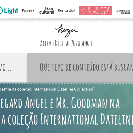
Parceira |
Realização |
Acervo Digital Zuzu Angel
Que tipo de conteúdo está busca
esfile da coleção International Dateline Collection]
degard Angel e Mr. Goodman na
 da coleção International Datelin