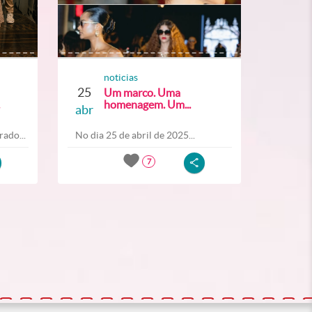
noticias
25
Um marco. Uma
homenagem. Um...
abr
ado...
No dia 25 de abril de 2025...
7