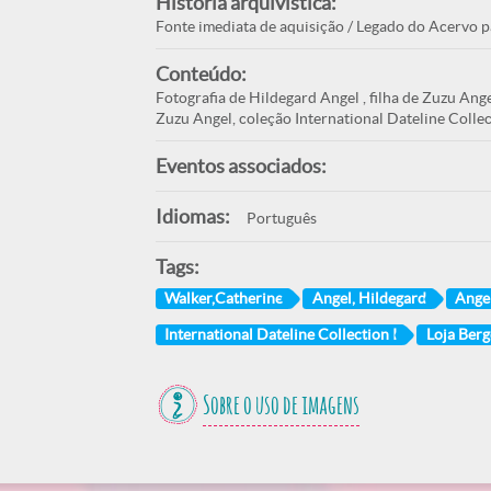
História arquivística:
Fonte imediata de aquisição / Legado do Acervo p
Conteúdo:
Fotografia de Hildegard Angel , filha de Zuzu Ang
Zuzu Angel, coleção International Dateline Collec
Eventos associados:
Idiomas:
Português
Tags:
Walker,Catherine
Angel, Hildegard
Ange
International Dateline Collection I
Loja Ber
Sobre o uso de imagens