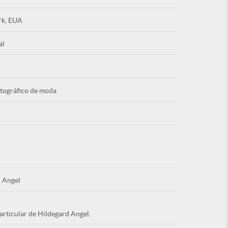
rk, EUA
al
Esqu
otográfico de moda
É NOVO PO
 Angel
articular de Hildegard Angel.