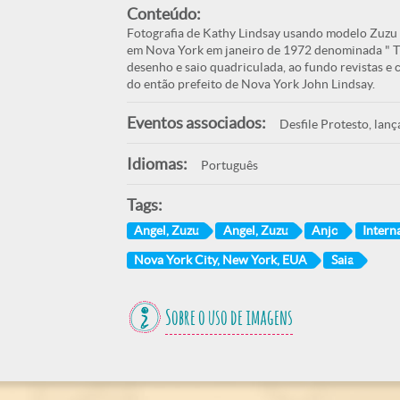
Conteúdo:
Fotografia de Kathy Lindsay usando modelo Zuzu A
em Nova York em janeiro de 1972 denominada " Th
desenho e saio quadriculada, ao fundo revistas e c
do então prefeito de Nova York John Lindsay.
Eventos associados:
Desfile Protesto, lan
Idiomas:
Português
Tags:
Angel, Zuzu
Angel, Zuzu
Anjo
Intern
Nova York City, New York, EUA
Saia
Sobre o uso de imagens