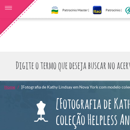
Patrocínio Master |
Patrocínio |
Home
[Fotografia de Kathy Lindsay em Nova York com modelo cole
[Fotografia de Kat
coleção Helpless A