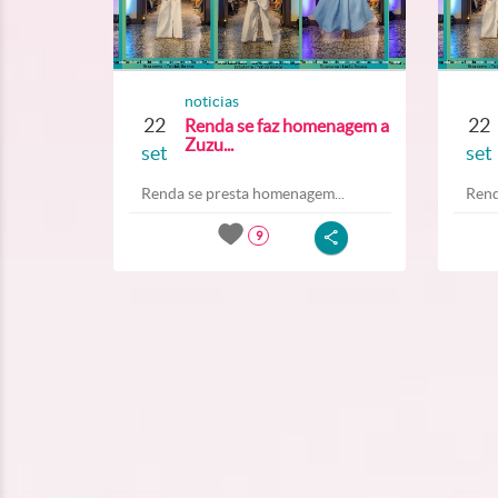
noticias
22
22
Renda se faz homenagem a
Zuzu...
set
set
Renda se presta homenagem...
Rend
9