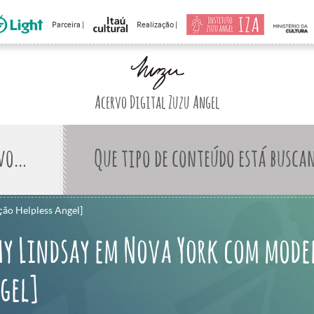
Parceira |
Realização |
Acervo Digital Zuzu Angel
Que tipo de conteúdo está busca
ção Helpless Angel]
hy Lindsay em Nova York com mode
ngel]