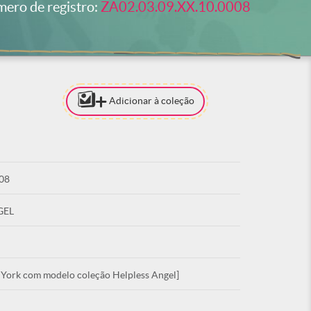
ero de registro:
ZA02.03.09.XX.10.0008
Adicionar à coleção
[PARA ADI
COLEÇÃO 
ESTAR LO
08
ACE
GEL
 York com modelo coleção Helpless Angel]