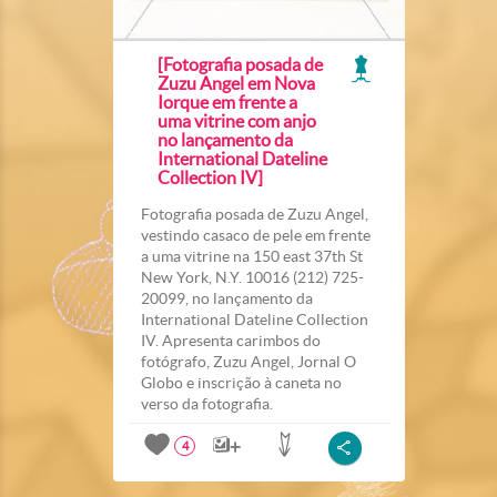
[Fotografia posada de
Zuzu Angel em Nova
Iorque em frente a
uma vitrine com anjo
no lançamento da
International Dateline
Collection IV]
Fotografia posada de Zuzu Angel,
vestindo casaco de pele em frente
a uma vitrine na 150 east 37th St
New York, N.Y. 10016 (212) 725-
20099, no lançamento da
International Dateline Collection
IV. Apresenta carimbos do
fotógrafo, Zuzu Angel, Jornal O
Globo e inscrição à caneta no
verso da fotografia.
4