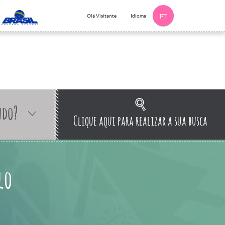
Idioma
Olá Visitante
PT
ndo?
Clique aqui para realizar a sua busca
lo