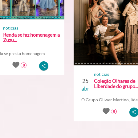
noticias
Renda se faz homenagem a
Zuzu...
a se presta homenagem...
8
noticias
25
Coleção Olhares de
Liberdade do grupo...
abr
O Grupo Oliwer Martino, lider
8