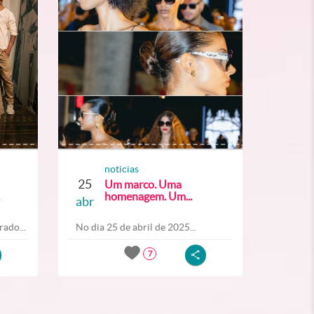
noticias
25
Um marco. Uma
homenagem. Um...
abr
ado...
No dia 25 de abril de 2025...
7