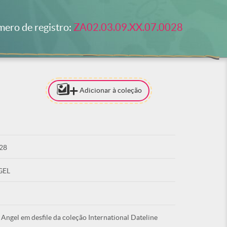
ero de registro:
ZA02.03.09.XX.07.0028
Adicionar à coleção
[PARA ADI
COLEÇÃO 
ESTAR LO
28
ACE
GEL
Angel em desfile da coleção International Dateline