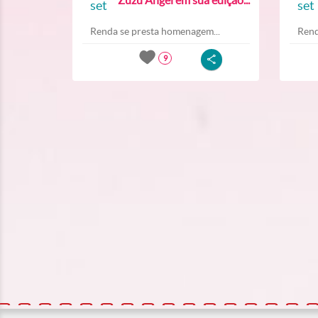
set
set
Renda se presta homenagem...
Rend
9