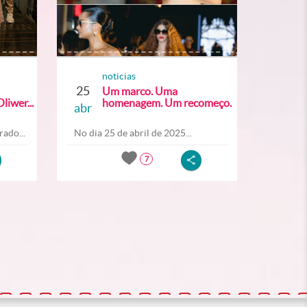
noticias
25
Um marco. Uma
liwer...
homenagem. Um recomeço.
abr
ado...
No dia 25 de abril de 2025...
7