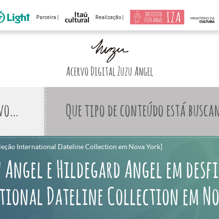
Parceira |
Realização |
Acervo Digital Zuzu Angel
Que tipo de conteúdo está busca
oleção International Dateline Collection em Nova York]
u Angel e Hildegard Angel em desfi
tional Dateline Collection em N