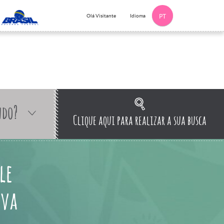
Idioma
Olá Visitante
PT
ndo?
Clique aqui para realizar a sua busca
le
ova