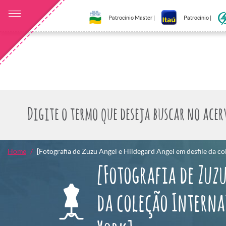
Patrocínio Master |
Patrocínio |
Home
[Fotografia de Zuzu Angel e Hildegard Angel em desfile da c
[Fotografia de Zuz
da coleção Interna