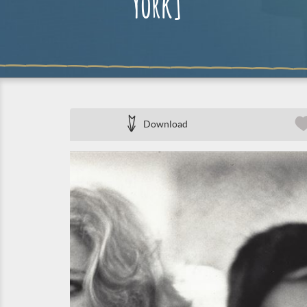
York]
Download