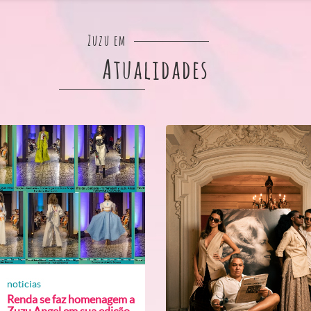
Zuzu em
Atualidades
noticias
Renda se faz homenagem a
Zuzu Angel em sua edição...