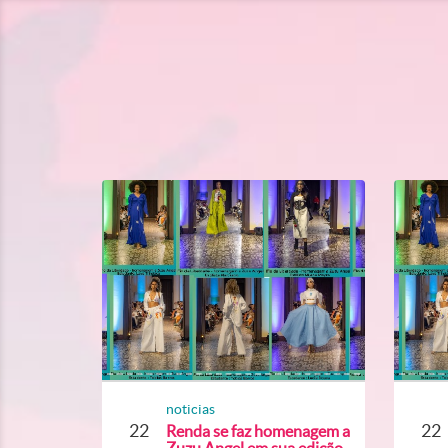
noticias
22
22
Renda se faz homenagem a
Zuzu Angel em sua edição...