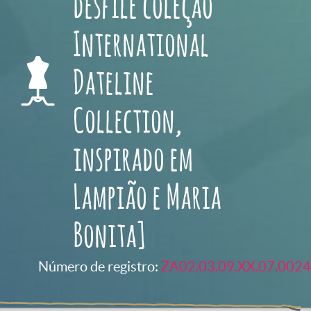
desfile coleção
International
Dateline
Collection,
inspirado em
Lampião e Maria
Bonita]
Número de registro:
ZA02.03.09.XX.07.0024