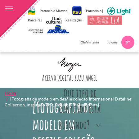
Patrocínio Master |
Patrocínio |
Parceira |
Realização |
Idioma
Olá Visitante
PT
Clique aqui p
Acervo Digital Zuzu Angel
Que tipo de
Home
[Fotografia de modelo em desfile coleção International Dateline
[Fotografia de
Collection, inspirado em Lampião e Maria Bonita]
conteúdo está
modelo em
buscando?