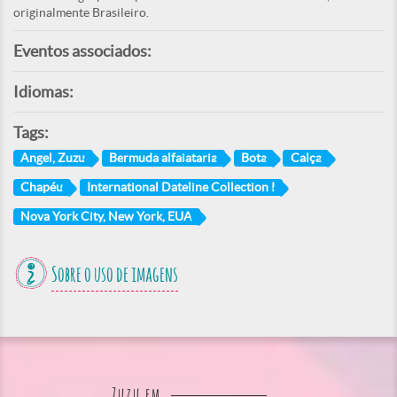
originalmente Brasileiro.
Eventos associados:
Idiomas:
Tags:
Angel, Zuzu
Bermuda alfaiataria
Bota
Calça
Chapéu
International Dateline Collection I
Nova York City, New York, EUA
Sobre o uso de imagens
Zuzu em