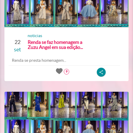
noticias
22
Renda se faz homenagem a
Zuzu Angel em sua edição...
set
Renda se presta homenagem...
9