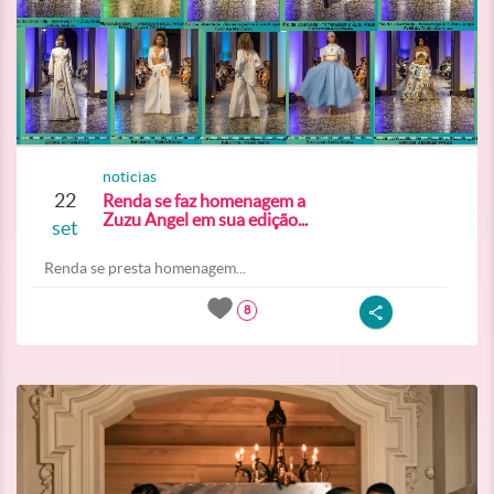
noticias
22
Renda se faz homenagem a
Zuzu Angel em sua edição...
set
Renda se presta homenagem...
8