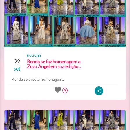
noticias
22
Renda se faz homenagem a
Zuzu Angel em sua edição...
set
Renda se presta homenagem...
9