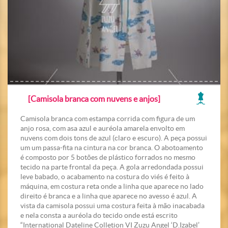
[Camisola branca com nuvens e anjos]
Camisola branca com estampa corrida com figura de um
anjo rosa, com asa azul e auréola amarela envolto em
nuvens com dois tons de azul (claro e escuro). A peça possui
um um passa-fita na cintura na cor branca. O abotoamento
é composto por 5 botões de plástico forrados no mesmo
tecido na parte frontal da peça. A gola arredondada possui
leve babado, o acabamento na costura do viés é feito à
máquina, em costura reta onde a linha que aparece no lado
direito é branca e a linha que aparece no avesso é azul. A
vista da camisola possui uma costura feita à mão inacabada
e nela consta a auréola do tecido onde está escrito
“International Dateline Colletion VI Zuzu Angel ‘D.Izabel’