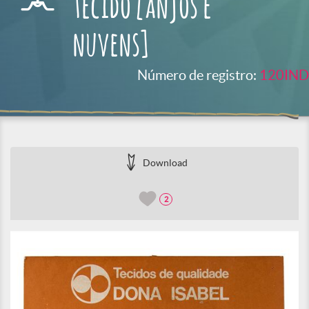
tecido [anjos e
nuvens]
Número de registro:
120IND
Download
2