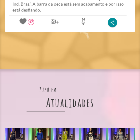
Ind. Bras.”. A barra da peça está sem acabamento e por isso
está desfiando.
17
Zuzu em
Atualidades