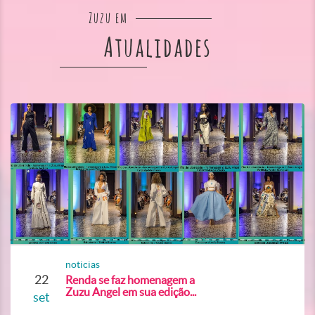
Zuzu em
Atualidades
noticias
22
Renda se faz homenagem a
Zuzu Angel em sua edição...
set