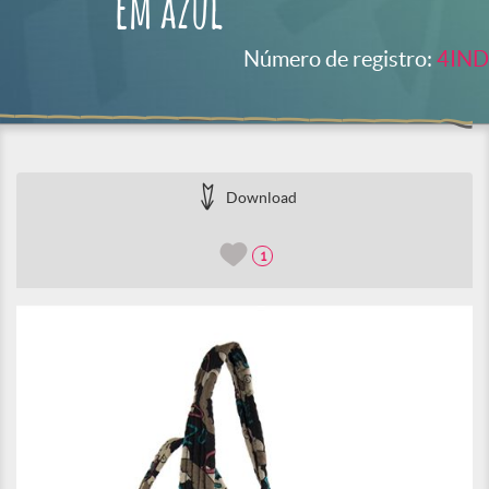
em azul
Número de registro:
4IND
Download
1