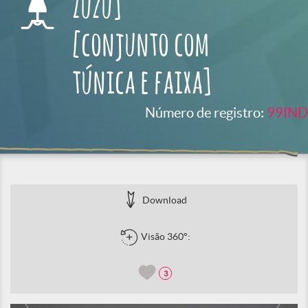
Zuzu]
[conjunto com
túnica e faixa]
Número de registro:
99IND
Download
Visão 360°:
3