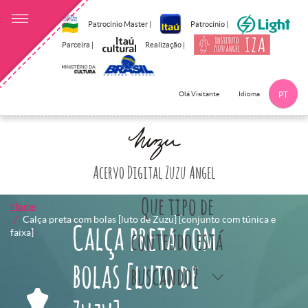
Patrocínio Master |
Patrocínio |
Parceira |
Realização |
Idioma
Olá Visitante
PT
Clique aqui p
Acervo Digital Zuzu Angel
Que tipo de
Home
Calça preta com bolas [luto de Zuzu] [conjunto com túnica e
Calça preta com
faixa]
conteúdo está
bolas [luto de
buscando?