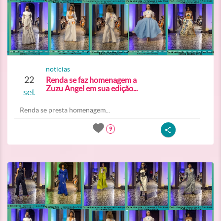
noticias
22
Renda se faz homenagem a
Zuzu Angel em sua edição...
set
Renda se presta homenagem...
9