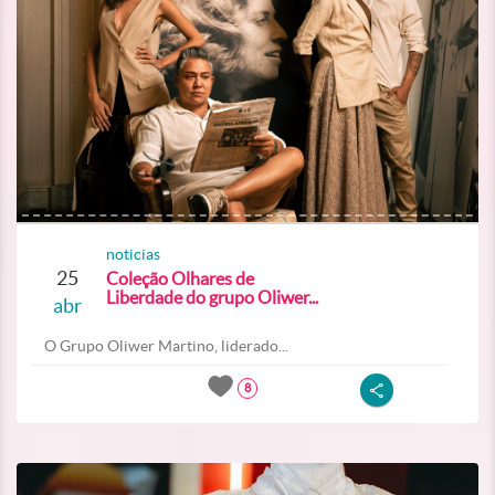
noticias
25
Coleção Olhares de
Liberdade do grupo Oliwer...
abr
O Grupo Oliwer Martino, liderado...
8