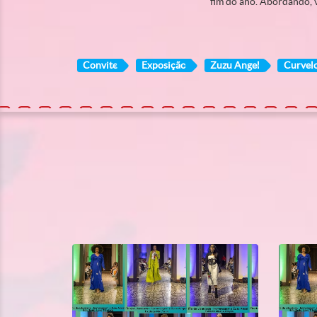
fim do ano. Abordando, vi
Convite
Exposição
Zuzu Angel
Curvel