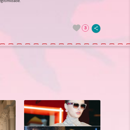
egitimidade.
3