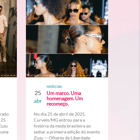
noticias
25
Um marco. Uma
homenagem. Um
abr
recomeço.
erado
No dia 25 de abril de 2025,
 25
Curvelo/MG entrou para a
“Zuzu
história da moda brasileira ao
” uma
sediar a primeira edição do evento
Zuzu — Olhares de Liberdade.