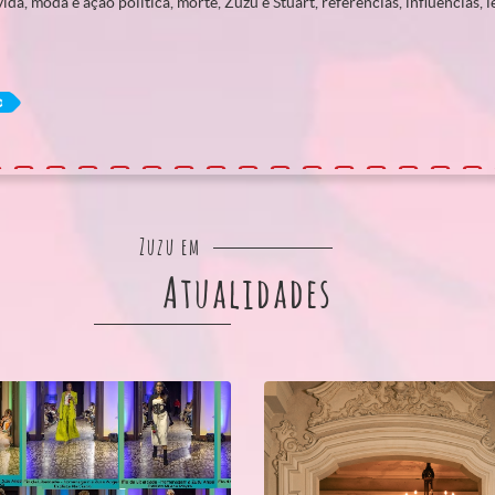
da, moda e ação política, morte, Zuzu e Stuart, referências, influências, l
o
Zuzu em
Atualidades