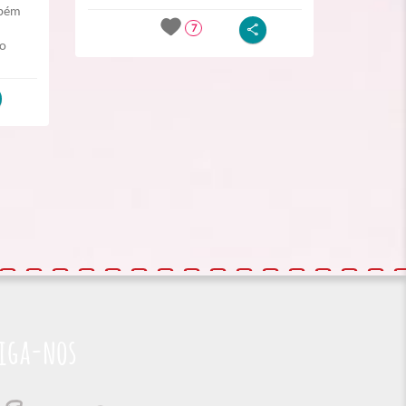
mbém
7
do
iga-nos