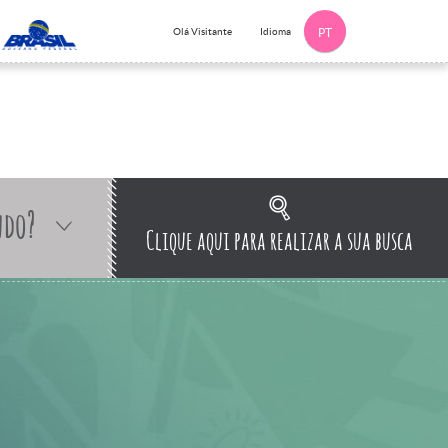
Idioma
Olá Visitante
PT
ndo?
Clique aqui para realizar a sua busca