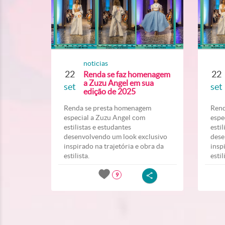
noticias
22
22
Renda se faz homenagem
a Zuzu Angel em sua
set
set
edição de 2025
Renda se presta homenagem
Rend
especial a Zuzu Angel com
espe
estilistas e estudantes
esti
desenvolvendo um look exclusivo
dese
inspirado na trajetória e obra da
insp
estilista.
estil
9