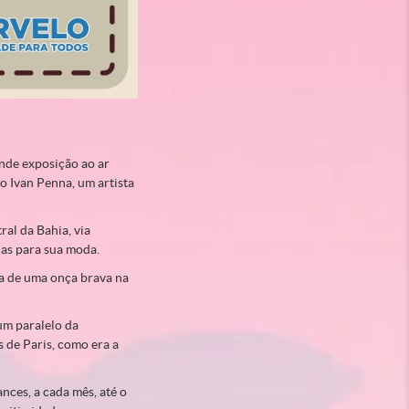
nde exposição ao ar
do Ivan Penna, um artista
al da Bahia, via
ias para sua moda.
ia de uma onça brava na
um paralelo da
s de Paris, como era a
ces, a cada mês, até o