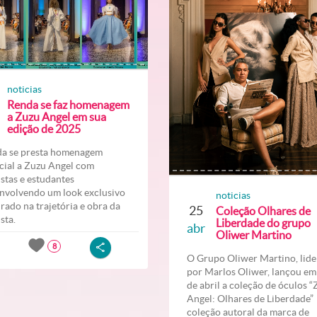
noticias
Renda se faz homenagem
a Zuzu Angel em sua
edição de 2025
a se presta homenagem
cial a Zuzu Angel com
listas e estudantes
nvolvendo um look exclusivo
noticias
irado na trajetória e obra da
25
Coleção Olhares de
ista.
Liberdade do grupo
abr
Oliwer Martino
8
O Grupo Oliwer Martino, lid
por Marlos Oliwer, lançou em
de abril a coleção de óculos 
Angel: Olhares de Liberdade
coleção autoral da marca de