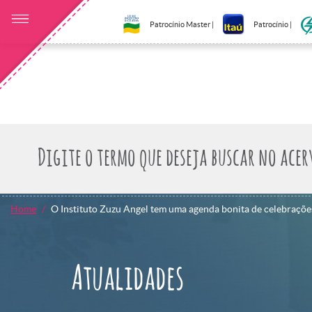
Patrocínio Master |
Patrocínio |
Home
O Instituto Zuzu Angel tem uma agenda bonita de celebraçõe
Atualidades