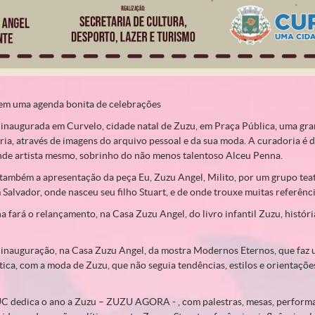
tem uma agenda bonita de celebrações
 inaugurada em Curvelo, cidade natal de Zuzu, em Praça Pública, uma gra
ória, através de imagens do arquivo pessoal e da sua moda. A curadoria é 
nde artista mesmo, sobrinho do não menos talentoso Alceu Penna.
também a apresentação da peça Eu, Zuzu Angel, Milito, por um grupo teatr
Salvador, onde nasceu seu filho Stuart, e de onde trouxe muitas referênc
 fará o relançamento, na Casa Zuzu Angel, do livro infantil Zuzu, histór
 inauguração, na Casa Zuzu Angel, da mostra Modernos Eternos, que faz 
ética, com a moda de Zuzu, que não seguia tendências, estilos e orientaçõe
C dedica o ano a Zuzu – ZUZU AGORA - , com palestras, mesas, performan