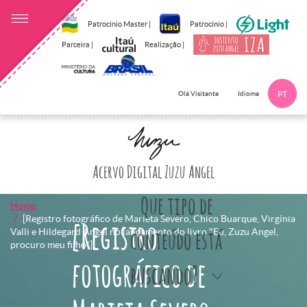
Patrocínio Master |
Patrocínio |
Parceira |
Realização |
Idioma
Olá Visitante
PT
Clique aqui p
Acervo Digital Zuzu Angel
Que tipo de
Home
[Registro fotográfico de Marieta Severo, Chico Buarque, Virgínia
[Registro
Valli e Hildegard Angel no lançamento do livro "Eu, Zuzu Angel,
conteúdo está
procuro meu filho"]
fotográfico de
buscando?