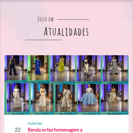
Zuzu em
Atualidades
noticias
22
Renda se faz homenagem a