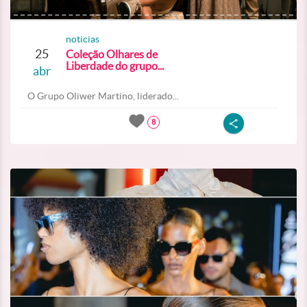
noticias
25
Coleção Olhares de
Liberdade do grupo...
abr
O Grupo Oliwer Martino, liderado...
8