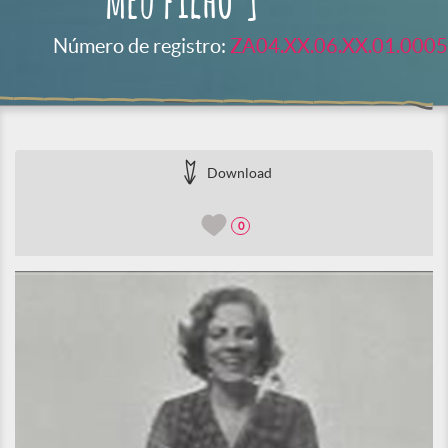
meu filho"]
Número de registro:
ZA04.XX.06.XX.01.0005
Download
0