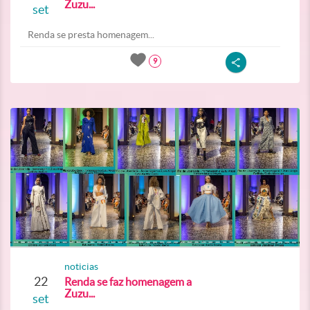
Zuzu...
set
Renda se presta homenagem...
9
noticias
22
Renda se faz homenagem a
Zuzu...
set