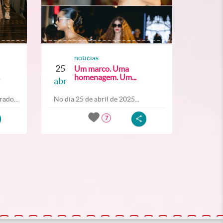
noticias
25
Um marco. Uma
homenagem. Um...
abr
ado...
No dia 25 de abril de 2025...
7