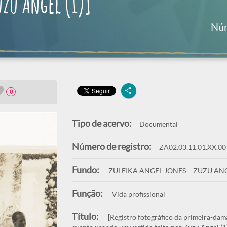
uzu Angel (1)]
Núm
0
Tipo de acervo:
Documental
Número de registro:
ZA02.03.11.01.XX.00
Fundo:
ZULEIKA ANGEL JONES – ZUZU AN
Função:
Vida profissional
Título:
[Registro fotográfico da primeira-da