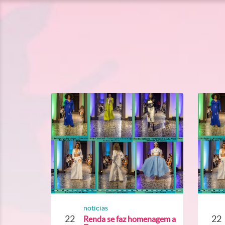
noticias
22
22
Renda se faz homenagem a