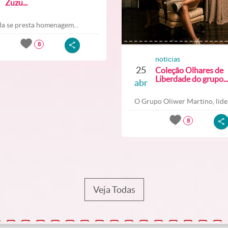
Zuzu...
a se presta homenagem...
8
noticias
25
Coleção Olhares de
Liberdade do grupo...
abr
O Grupo Oliwer Martino, lider
8
Veja Todas