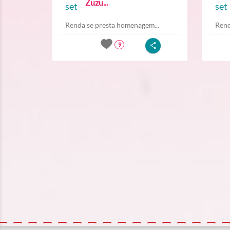
Zuzu...
set
set
Renda se presta homenagem...
Rend
9