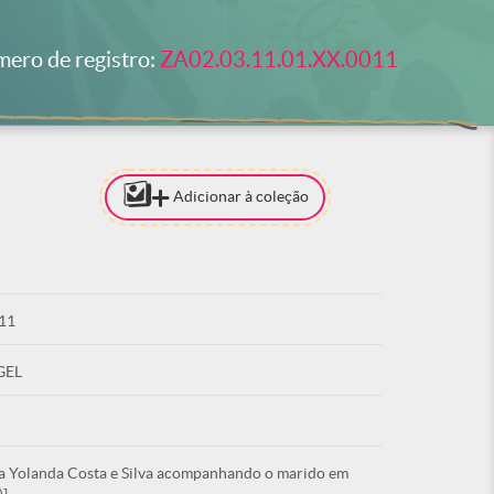
ero de registro:
ZA02.03.11.01.XX.0011
Adicionar à coleção
[PARA ADI
COLEÇÃO 
ESTAR LO
11
ACE
GEL
ma Yolanda Costa e Silva acompanhando o marido em