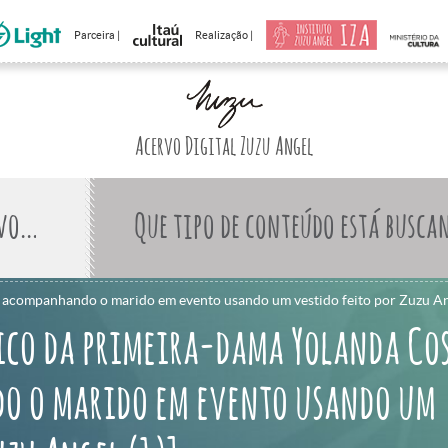
Parceira |
Realização |
Acervo Digital Zuzu Angel
Que tipo de conteúdo está busca
va acompanhando o marido em evento usando um vestido feito por Zuzu Ang
ico da primeira-dama Yolanda Cos
o o marido em evento usando um