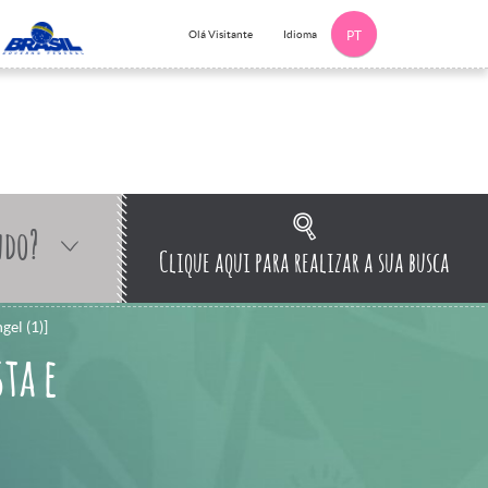
Idioma
Olá Visitante
PT
ndo?
Clique aqui para realizar a sua busca
el (1)]
ta e