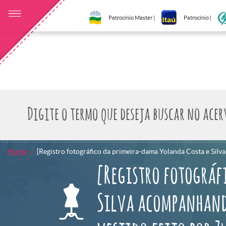
Patrocínio Master |
Patrocínio |
Home
[Registro fotográfico da primeira-dama Yolanda Costa e Sil
[Registro fotográf
Silva acompanhand