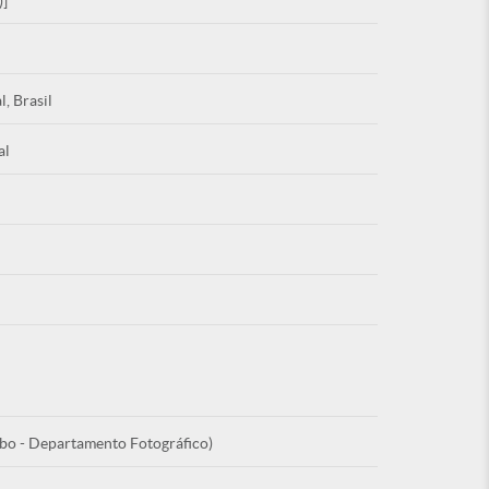
)]
l, Brasil
al
Esqu
É NOVO PO
bo - Departamento Fotográfico)