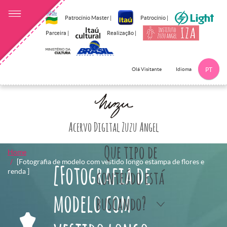
Patrocínio Master |
Patrocínio |
Parceira |
Realização |
Idioma
Olá Visitante
PT
Clique aqui p
Acervo Digital Zuzu Angel
Que tipo de
Home
[Fotografia de modelo com vestido longo estampa de flores e
[Fotografia de
renda ]
conteúdo está
modelo com
buscando?