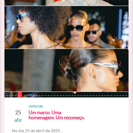
noticias
25
Um marco. Uma
homenagem. Um recomeço.
abr
No dia 25 de abril de 2025...