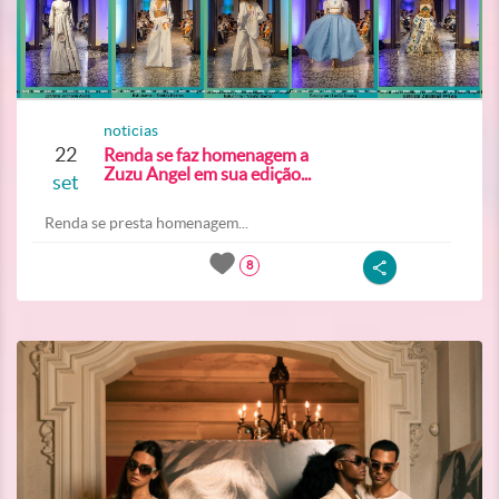
noticias
22
Renda se faz homenagem a
Zuzu Angel em sua edição...
set
Renda se presta homenagem...
8