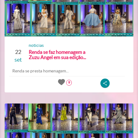
noticias
22
Renda se faz homenagem a
Zuzu Angel em sua edição...
set
Renda se presta homenagem...
9