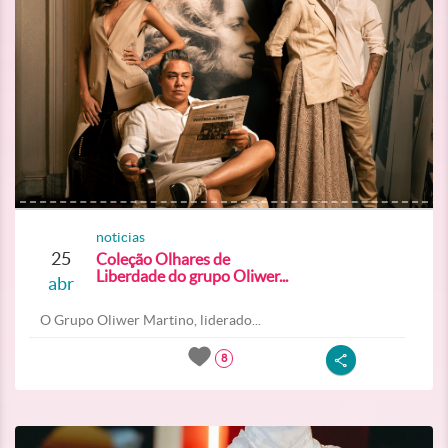
noticias
25
Coleção Olhares de
Liberdade do grupo Oliwer...
abr
O Grupo Oliwer Martino, liderado...
8