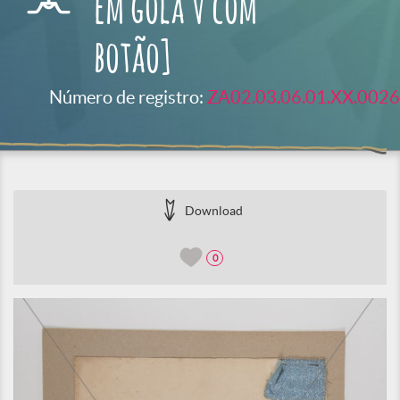
em gola V com
botão]
Número de registro:
ZA02.03.06.01.XX.0026
Download
0