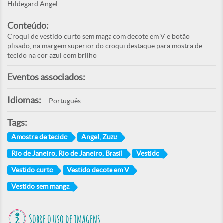
Hildegard Angel.
Conteúdo:
Croqui de vestido curto sem maga com decote em V e botão
plisado, na margem superior do croqui destaque para mostra de
tecido na cor azul com brilho
Eventos associados:
Idiomas:
Português
Tags:
Amostra de tecido
Angel, Zuzu
Rio de Janeiro, Rio de Janeiro, Brasil
Vestido
Vestido curto
Vestido decote em V
Vestido sem manga
Sobre o uso de imagens