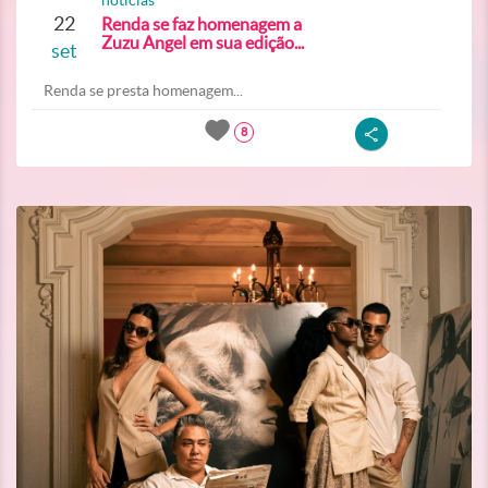
noticias
22
Renda se faz homenagem a
Zuzu Angel em sua edição...
set
Renda se presta homenagem...
8