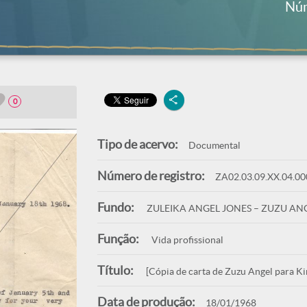
Núm
0
Tipo de acervo:
Documental
Número de registro:
ZA02.03.09.XX.04.00
Fundo:
ZULEIKA ANGEL JONES – ZUZU AN
Função:
Vida profissional
Título:
[Cópia de carta de Zuzu Angel para K
Data de produção:
18/01/1968