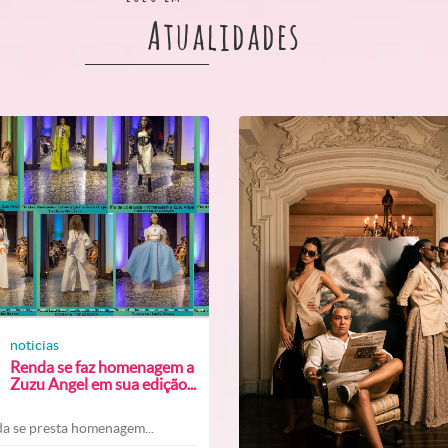
Atualidades
noticias
Renda se faz homenagem a
Zuzu Angel em sua edição...
a se presta homenagem...