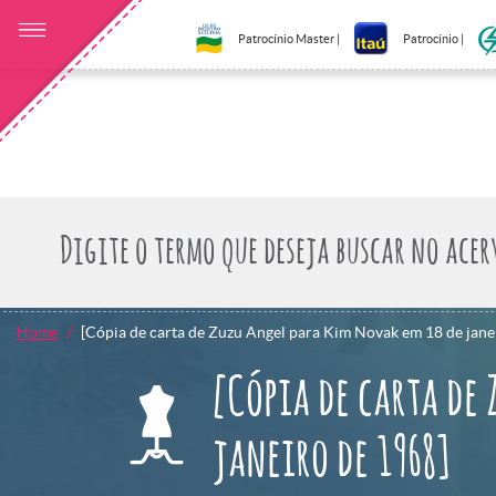
Patrocínio Master |
Patrocínio |
Home
[Cópia de carta de Zuzu Angel para Kim Novak em 18 de jane
[Cópia de carta de
janeiro de 1968]