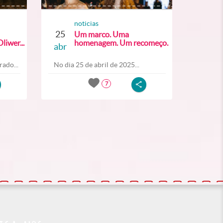
noticias
25
Um marco. Uma
liwer...
homenagem. Um recomeço.
abr
ado...
No dia 25 de abril de 2025...
7