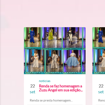
noticias
22
22
Renda se faz homenagem a
Zuzu Angel em sua edição...
set
set
Renda se presta homenagem...
Rend