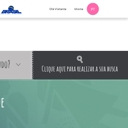
Idioma
Olá Visitante
PT
ndo?
Clique aqui para realizar a sua busca
de