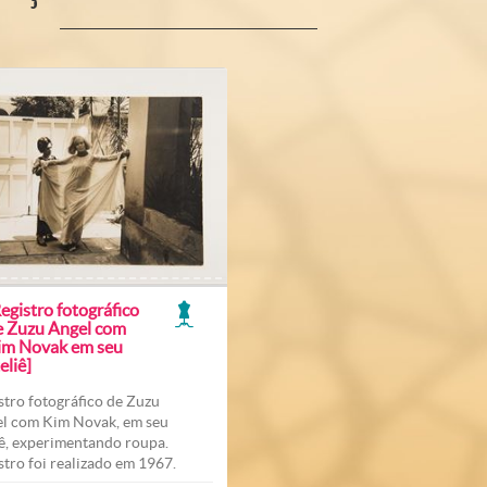
egistro fotográfico
e Zuzu Angel com
im Novak em seu
eliê]
stro fotográfico de Zuzu
l com Kim Novak, em seu
iê, experimentando roupa.
stro foi realizado em 1967.