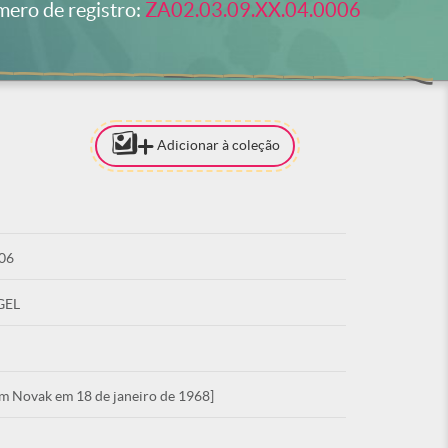
ero de registro:
ZA02.03.09.XX.04.0006
Adicionar à coleção
[PARA ADI
COLEÇÃO 
ESTAR LO
06
ACE
GEL
im Novak em 18 de janeiro de 1968]