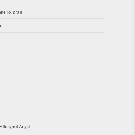
aneiro, Brasil
al
Esqu
É NOVO PO
 Hildegard Angel