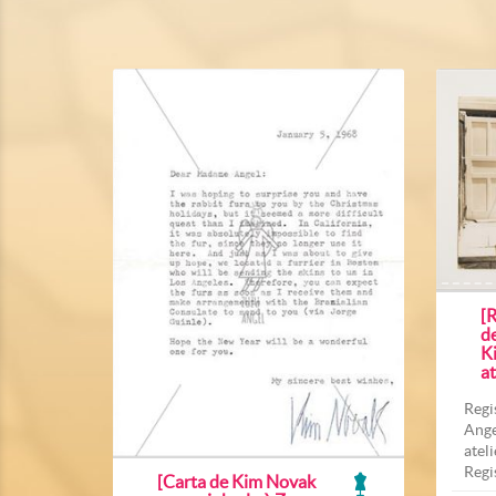
[R
d
K
at
Regi
Ange
atel
Regi
[Carta de Kim Novak