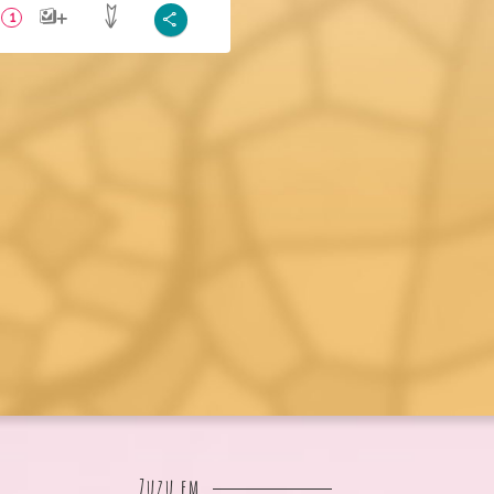
1
Zuzu em