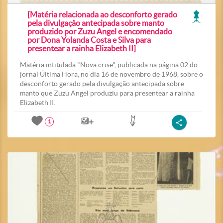
[Matéria relacionada ao desconforto gerado
pela divulgação antecipada sobre manto
produzido por Zuzu Angel e encomendado
por Dona Yolanda Costa e Silva para
presentear a rainha Elizabeth II]
Matéria intitulada "Nova crise", publicada na página 02 do
jornal Última Hora, no dia 16 de novembro de 1968, sobre o
desconforto gerado pela divulgação antecipada sobre
manto que Zuzu Angel produziu para presentear a rainha
Elizabeth II.
1