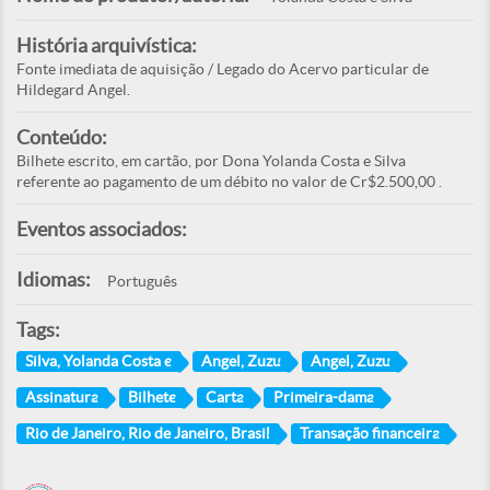
História arquivística:
Fonte imediata de aquisição / Legado do Acervo particular de
Hildegard Angel.
Conteúdo:
Bilhete escrito, em cartão, por Dona Yolanda Costa e Silva
referente ao pagamento de um débito no valor de Cr$2.500,00 .
Eventos associados:
Idiomas:
Português
Tags:
Silva, Yolanda Costa e
Angel, Zuzu
Angel, Zuzu
Assinatura
Bilhete
Carta
Primeira-dama
Rio de Janeiro, Rio de Janeiro, Brasil
Transação financeira