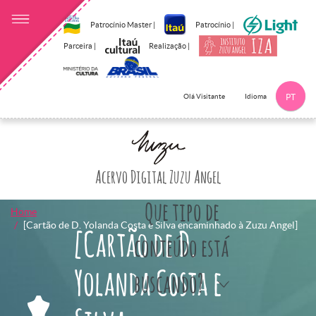
Patrocínio Master |
Patrocínio |
Parceira |
Realização |
Idioma
Olá Visitante
PT
Clique aqui p
Acervo Digital Zuzu Angel
Que tipo de
Home
[Cartão de D. Yolanda Costa e Silva encaminhado à Zuzu Angel]
[Cartão de D.
conteúdo está
Yolanda Costa e
buscando?