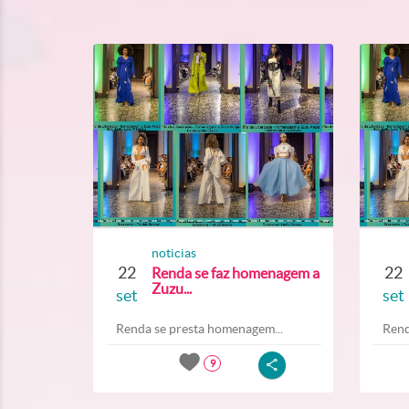
noticias
22
22
Renda se faz homenagem a
Zuzu...
set
set
Renda se presta homenagem...
Rend
9