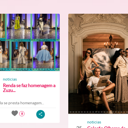
noticias
Renda se faz homenagem a
Zuzu...
a se presta homenagem...
8
noticias