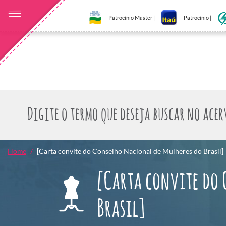
Patrocínio Master |
Patrocínio |
Home
[Carta convite do Conselho Nacional de Mulheres do Brasil]
[Carta convite do 
Brasil]