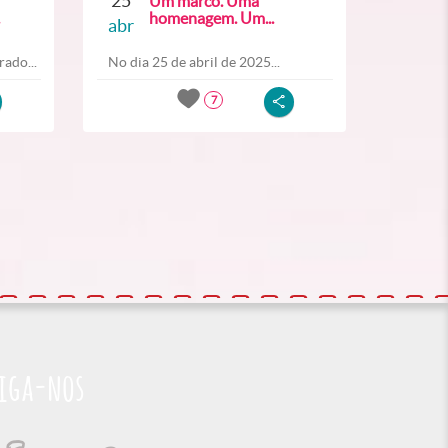
25
Um marco. Uma
homenagem. Um...
abr
ado...
No dia 25 de abril de 2025...
7
iga-nos