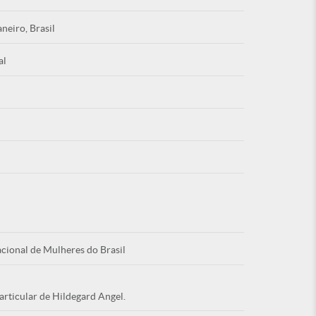
aneiro, Brasil
al
Esqu
É NOVO PO
cional de Mulheres do Brasil
articular de Hildegard Angel.