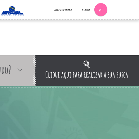
Idioma
Olá Visitante
PT
ndo?
Clique aqui para realizar a sua busca