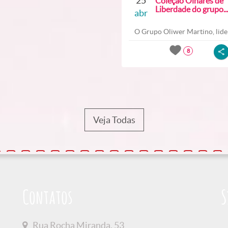
25
Coleção Olhares de
Liberdade do grupo...
abr
O Grupo Oliwer Martino, lider
8
Veja Todas
Contatos
S
Rua Rocha Miranda, 53