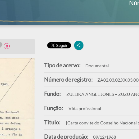
Núm
0
Tipo de acervo:
Documental
Número de registro:
ZA02.03.02.XX.03.00
Fundo:
ZULEIKA ANGEL JONES – ZUZU AN
Função:
Vida profissional
Título:
[Carta convite do Conselho Nacional d
Data de produção:
09/12/1968