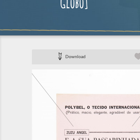
Globo]
Download