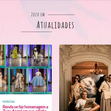
Zuzu em
Atualidades
noticias
Renda se faz homenagem a
Zuzu Angel em sua edição...