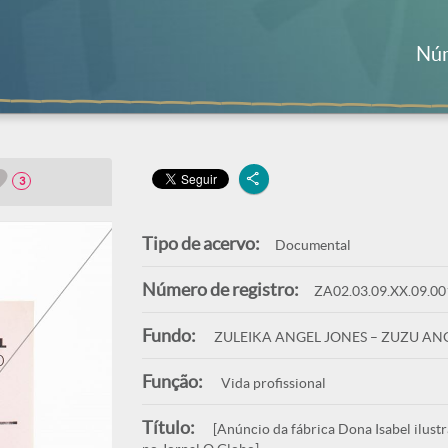
Núm
3
Tipo de acervo:
Documental
Número de registro:
ZA02.03.09.XX.09.00
Fundo:
ZULEIKA ANGEL JONES – ZUZU AN
Função:
Vida profissional
Título:
[Anúncio da fábrica Dona Isabel ilustr