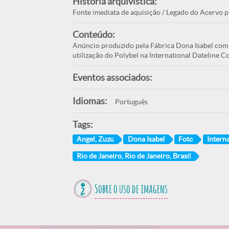
História arquivística:
Fonte imediata de aquisição / Legado do Acervo p
Conteúdo:
Anúncio produzido pela Fábrica Dona Isabel com 
utilização do Polybel na International Dateline Col
Eventos associados:
Idiomas:
Português
Tags:
Angel, Zuzu
Dona Isabel
Foto
Interna
Rio de Janeiro, Rio de Janeiro, Brasil
Sobre o uso de imagens