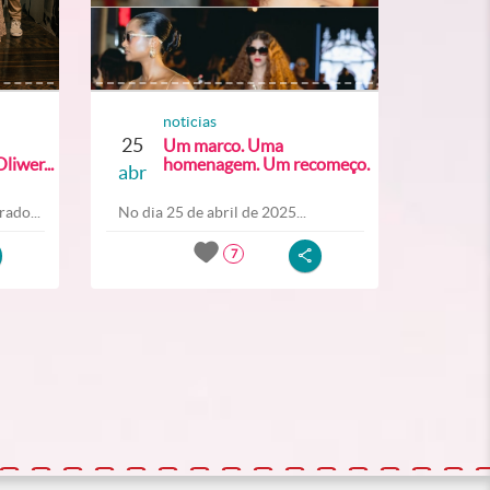
noticias
25
Um marco. Uma
liwer...
homenagem. Um recomeço.
abr
ado...
No dia 25 de abril de 2025...
7