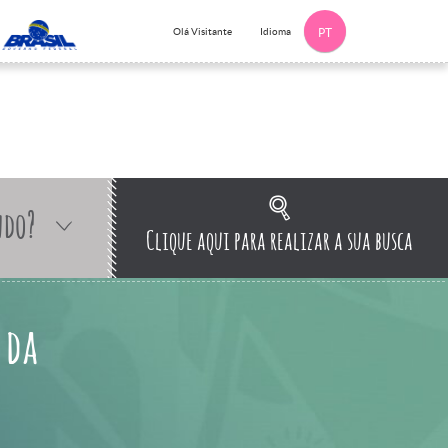
Idioma
Olá Visitante
PT
ndo?
Clique aqui para realizar a sua busca
 da