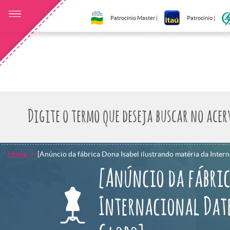
Patrocínio Master |
Patrocínio |
Home
[Anúncio da fábrica Dona Isabel ilustrando matéria da Intern
[Anúncio da fábric
Internacional Date