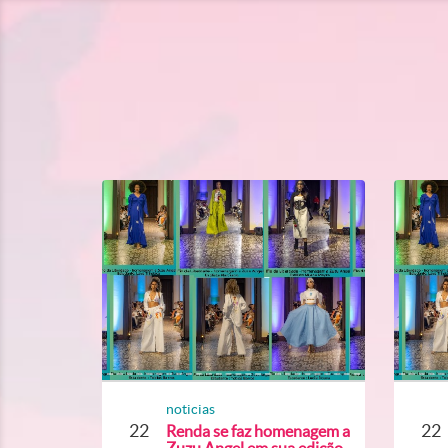
noticias
22
22
Renda se faz homenagem a
Zuzu Angel em sua edição...