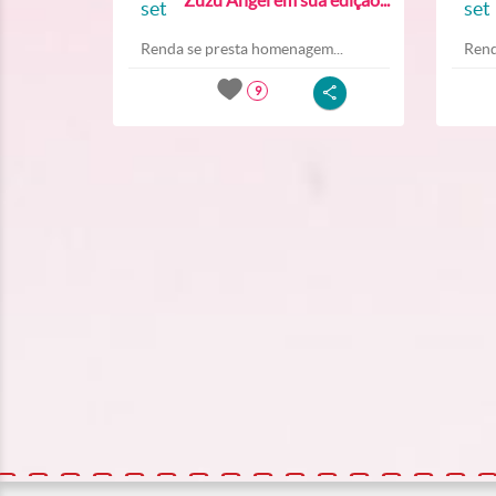
set
set
Renda se presta homenagem...
Rend
9