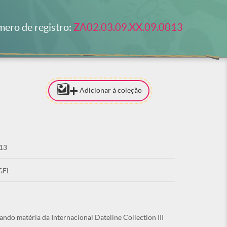
ero de registro:
ZA02.03.09.XX.09.0013
Adicionar à coleção
[PARA ADI
COLEÇÃO 
ESTAR LO
13
ACE
GEL
ando matéria da Internacional Dateline Collection III