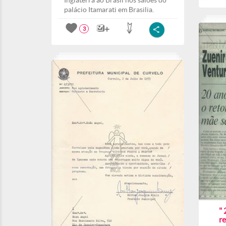
Inglaterra ao Brasil nos salões do
palácio Itamarati em Brasilia.
3
" 
r