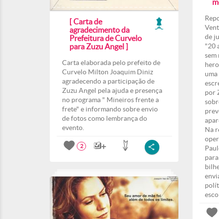
m
Repo
[ Carta de
Vent
agradecimento da
de j
Prefeitura de Curvelo
para Zuzu Angel ]
"20 
sem 
Carta elaborada pelo prefeito de
hero
Curvelo Milton Joaquim Diniz
uma 
agradecendo a participação de
escr
Zuzu Angel pela ajuda e presença
por 
no programa " Mineiros frente a
sobr
frete" e informando sobre envio
prev
de fotos como lembrança do
apar
evento.
Na r
oper
2
Paul
para
bilh
envi
polí
esco