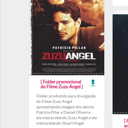
[ Folder promocional
do Filme Zuzu Angel ]
Fôlder produzido para divulgação
do Filme Zuzu Angel
apresentando imagem dos atores
Patricia Pilar e Daniel Oliveira ,
ela interpretando Zuzu Angel e ele
[ 
interpretando Stuart Angel
e