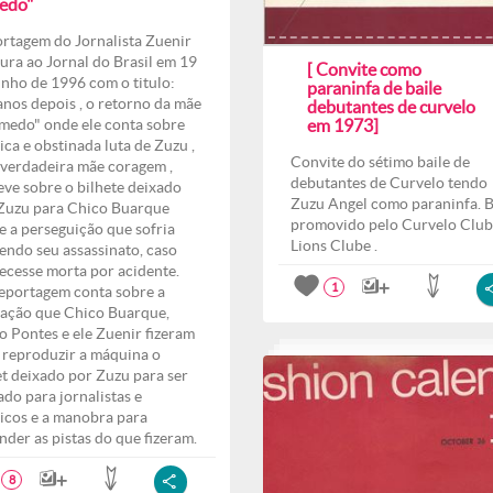
edo"
rtagem do Jornalista Zuenir
ura ao Jornal do Brasil em 19
[ Convite como
unho de 1996 com o titulo:
paraninfa de baile
anos depois , o retorno da mãe
debutantes de curvelo
medo" onde ele conta sobre
em 1973]
ica e obstinada luta de Zuzu ,
Convite do sétimo baile de
verdadeira mãe coragem ,
debutantes de Curvelo tendo
eve sobre o bilhete deixado
Zuzu Angel como paraninfa. B
Zuzu para Chico Buarque
promovido pelo Curvelo Club
e a perseguição que sofria
Lions Clube .
endo seu assassinato, caso
ecesse morta por acidente.
1
eportagem conta sobre a
ação que Chico Buarque,
o Pontes e ele Zuenir fizeram
 reproduzir a máquina o
et deixado por Zuzu para ser
ado para jornalistas e
ticos e a manobra para
nder as pistas do que fizeram.
8