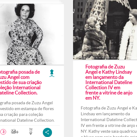
Fotografia de Zuzu
otografia posada de
Angel e Kathy Lindsay
uzu Angel com
em lançamento da
stido de sua criação
International Dateline
leção International
Collection IV em
teline Collection.
frente a vitrine de anjo
em NY.
grafia posada de Zuzu Angel
Fotografia de Zuzu Angel e K
vestido em estampa de flores
Lindsay em lançamento da
ua criação para coleção
International Dateline Collec
rnational Dateline Collection.
IV em frente a vitrine de anjo
NY. Kathy veste saia quadricu
3