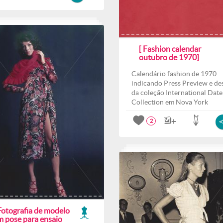
[ Fashion calendar
outubro de 1970]
Calendário fashion de 1970
indicando Press Preview e des
da coleção International Date
Collection em Nova York
2
Fotografia de modelo
m pose para ensaio