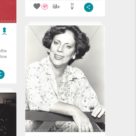
97
file
line