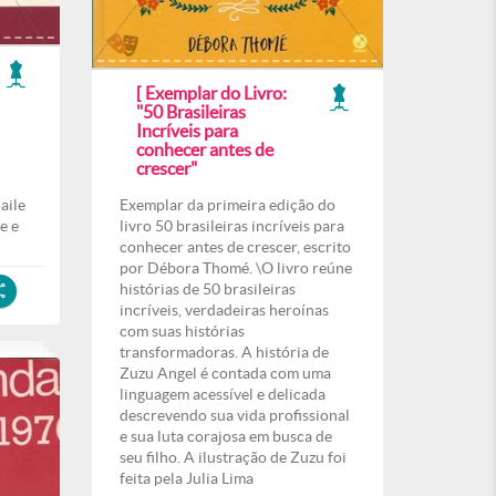
[ Exemplar do Livro:
"50 Brasileiras
Incríveis para
conhecer antes de
crescer"
aile
Exemplar da primeira edição do
e e
livro 50 brasileiras incríveis para
conhecer antes de crescer, escrito
por Débora Thomé. \O livro reúne
histórias de 50 brasileiras
incríveis, verdadeiras heroínas
com suas histórias
transformadoras. A história de
Zuzu Angel é contada com uma
linguagem acessível e delicada
descrevendo sua vida profissional
e sua luta corajosa em busca de
seu filho. A ilustração de Zuzu foi
feita pela Julia Lima