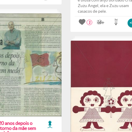
e blusa com anjo bordado cri
Zuzu Angel, ela e Zuzu usam
casacos de pele.
2
20 anos depois o
etorno da mãe sem