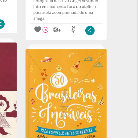
ação
Fotografia de Zuzu Angel vestindo
luto em momento fora do atelier e
passarela acompanhada de uma
amiga.
4