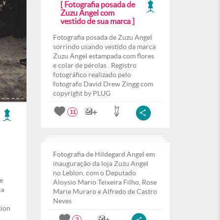
[ Fotografia posada de
Zuzu Angel com
vestido de sua marca ]
Fotografia posada de Zuzu Angel
sorrindo usando vestido da marca
Zuzu Angel estampada com flores
e colar de pérolas . Registro
fotográfico realizado pelo
fotografo David Drew Zingg com
copyright by PLUG
11
Fotografia de Hildegard Angel em
inauguração da loja Zuzu Angel
no Leblon, com o Deputado
e
Aloysio Mario Teixeira Filho, Rose
ca
Marie Muraro e Alfredo de Castro
Neves
tion
2