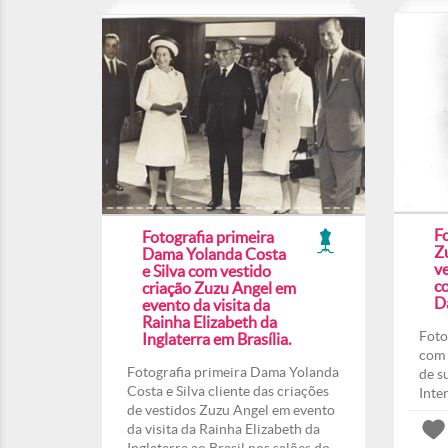
F
Fotografia primeira
Z
Dama Yolanda Costa
ve
e Silva com vestido
co
criação Zuzu Angel em
Da
evento da visita da
Rainha Elizabeth da
Foto
Inglaterra em Brasília.
com 
Fotografia primeira Dama Yolanda
de s
Costa e Silva cliente das criações
Inte
de vestidos Zuzu Angel em evento
da visita da Rainha Elizabeth da