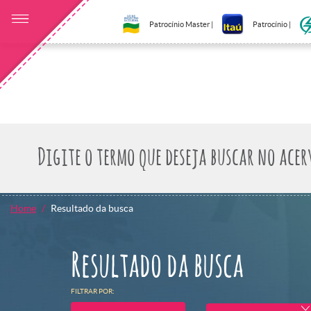
Patrocínio Master |
Patrocínio |
Home
Resultado da busca
Resultado da busca
FILTRAR POR: