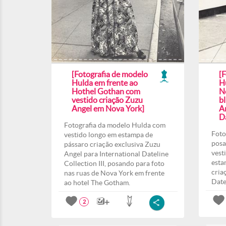
[Fotografia de modelo
[
Hulda em frente ao
H
Hothel Gothan com
N
vestido criação Zuzu
b
Angel em Nova York]
A
Da
Fotografia da modelo Hulda com
Foto
vestido longo em estampa de
posa
pássaro criação exclusiva Zuzu
vest
Angel para International Dateline
esta
Collection III, posando para foto
cria
nas ruas de Nova York em frente
Date
ao hotel The Gotham.
2