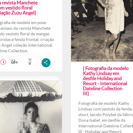
a revista Manchete
m vestido floral
riação Zuzu Angel]
grafia de modelo em pose
 ensaio da revista Manchete
do vestido floral de mangas
ridas e fenda frontal, criação
 Angel coleção International
line Collection.
1
[ Fotografia da modelo
Kathy Lindsay em
desfile Holiday and
Resort - International
Dateline Collection
III]
Fotografia de modelo Kathy
Lindsay com vestido de fenda 
short, tecido Polybel da fábri
Dona Isabel, em desfile da
International Dateline Collec
III - Holyday and Resort.