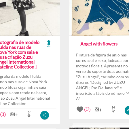
Fotografia de modelo
Angel with flowers
ulda nas ruas de
ova York com saia e
Pintura de figura de anjo nas
lusa criação Zuzu
cores azul e roxo, ladeada por
ngel International
motivos florais. Apresenta no
teline Collection ]
verso do suporte duas assinat
grafia da modelo Hulda
"Zuzu Angel", carimbo com os
ndo nas ruas de Nova York
dizeres "Designed by ZUZU
indo blusa ciganinha e saia
ANGEL; Rio De Janeiro" e
mpada com renda na barra,
inscrição a lápis do número "
ção Zuzu Angel International
A".
line Collection.
14
2