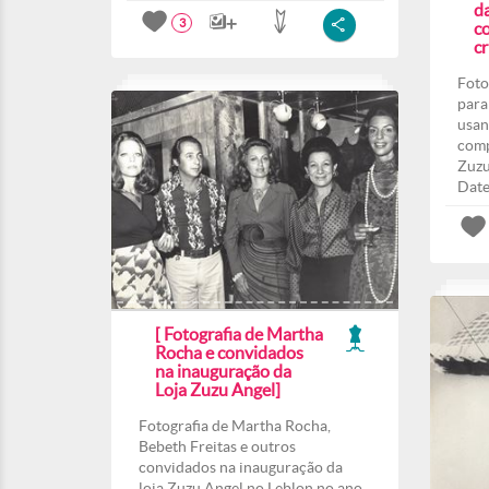
d
3
co
c
Foto
para
usan
comp
Zuzu
Date
[ Fotografia de Martha
Rocha e convidados
na inauguração da
Loja Zuzu Angel]
Fotografia de Martha Rocha,
Bebeth Freitas e outros
convidados na inauguração da
loja Zuzu Angel no Leblon no ano