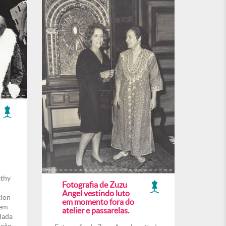
athy
Fotografia de Zuzu
Angel vestindo luto
tion
em momento fora do
 em
atelier e passarelas.
lada