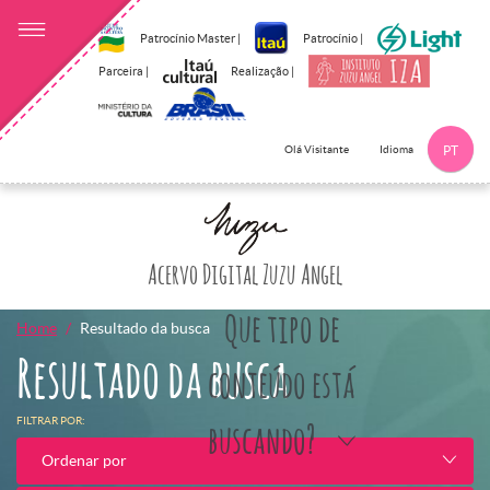
Patrocínio Master |
Patrocínio |
Parceira |
Realização |
Idioma
Olá Visitante
PT
Clique aqui p
Acervo Digital Zuzu Angel
Que tipo de
Home
Resultado da busca
Resultado da busca
conteúdo está
FILTRAR POR:
buscando?
Ordenar por