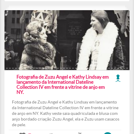
Fotografia de Zuzu Angel e Kathy Lindsay em
lançamento da International Dateline
Collection IV em frente a vitrine de anjo em
NY.
Fotografia de Zuzu Angel e Kathy Lindsay em lançamento
da International Dateline Collection IV em frente a vitrine
de anjo em NY. Kathy veste saia quadriculada e blusa com
anjo bordado criação Zuzu Angel, ela e Zuzu usam casacos
de pele.