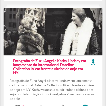
Fotografia de Zuzu Angel e Kathy Lindsay em
lançamento da International Dateline
Collection IV em frente a vitrine de anjo em
NY.
Fotografia de Zuzu Angel e Kathy Lindsay em lançamento
da International Dateline Collection IV em frente a vitrine
de anjo em NY. Kathy veste saia quadriculada e blusa com
anjo bordado criação Zuzu Angel, ela e Zuzu usam casacos
de pele.