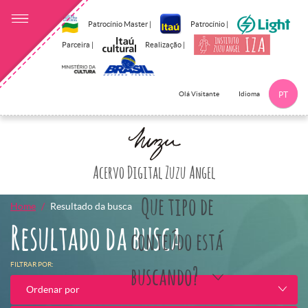
Patrocínio Master |
Patrocínio |
Parceira |
Realização |
Idioma
Olá Visitante
PT
Clique aqui p
Acervo Digital Zuzu Angel
Que tipo de
Home
Resultado da busca
Resultado da busca
conteúdo está
FILTRAR POR:
buscando?
Ordenar por