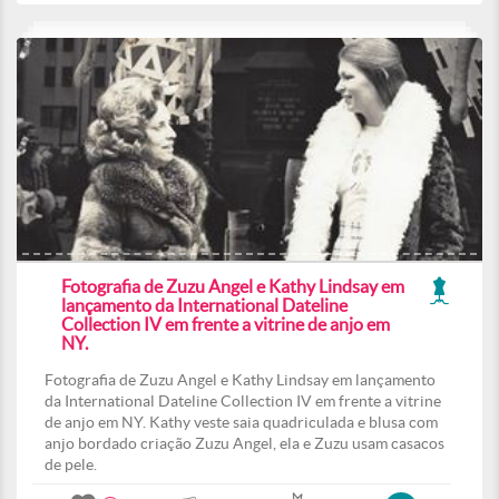
Fotografia de Zuzu Angel e Kathy Lindsay em
lançamento da International Dateline
Collection IV em frente a vitrine de anjo em
NY.
Fotografia de Zuzu Angel e Kathy Lindsay em lançamento
da International Dateline Collection IV em frente a vitrine
de anjo em NY. Kathy veste saia quadriculada e blusa com
anjo bordado criação Zuzu Angel, ela e Zuzu usam casacos
de pele.