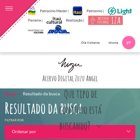
Patrocínio Master |
Patrocínio |
Parceira |
Realização |
Idioma
Olá Visitante
PT
Clique aqui p
Acervo Digital Zuzu Angel
Que tipo de
Home
Resultado da busca
Resultado da busca
conteúdo está
FILTRAR POR:
buscando?
Ordenar por