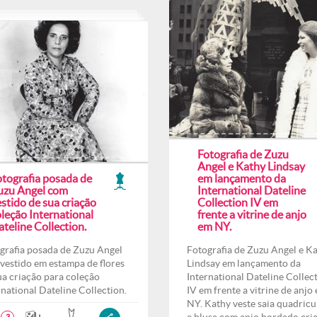
Fotografia de Zuzu
Angel e Kathy Lindsay
otografia posada de
em lançamento da
uzu Angel com
International Dateline
stido de sua criação
Collection IV em
leção International
frente a vitrine de anjo
teline Collection.
em NY.
grafia posada de Zuzu Angel
Fotografia de Zuzu Angel e K
vestido em estampa de flores
Lindsay em lançamento da
ua criação para coleção
International Dateline Collec
rnational Dateline Collection.
IV em frente a vitrine de anjo
NY. Kathy veste saia quadricu