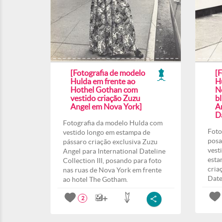
[Fotografia de modelo
[
Hulda em frente ao
H
Hothel Gothan com
N
vestido criação Zuzu
b
Angel em Nova York]
A
Da
Fotografia da modelo Hulda com
Foto
vestido longo em estampa de
posa
pássaro criação exclusiva Zuzu
vest
Angel para International Dateline
esta
Collection III, posando para foto
cria
nas ruas de Nova York em frente
Date
ao hotel The Gotham.
2