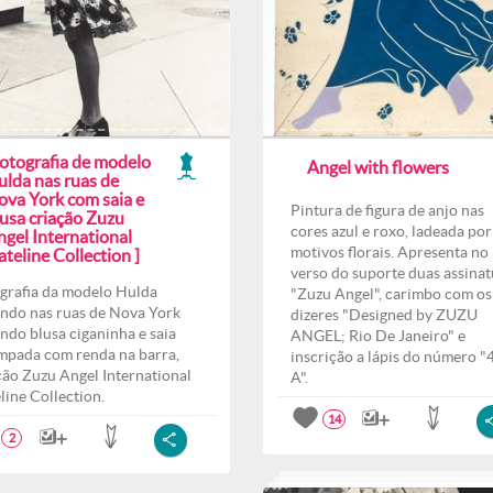
Fotografia de modelo
Angel with flowers
ulda nas ruas de
ova York com saia e
Pintura de figura de anjo nas
lusa criação Zuzu
cores azul e roxo, ladeada por
ngel International
motivos florais. Apresenta no
teline Collection ]
verso do suporte duas assinat
grafia da modelo Hulda
"Zuzu Angel", carimbo com os
ndo nas ruas de Nova York
dizeres "Designed by ZUZU
indo blusa ciganinha e saia
ANGEL; Rio De Janeiro" e
mpada com renda na barra,
inscrição a lápis do número "
ção Zuzu Angel International
A".
line Collection.
14
2