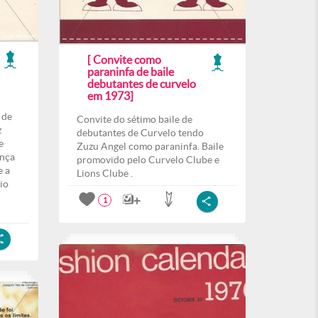
[ Convite como
paraninfa de baile
debutantes de curvelo
em 1973]
 de
Convite do sétimo baile de
z
debutantes de Curvelo tendo
e
Zuzu Angel como paraninfa. Baile
ença
promovido pelo Curvelo Clube e
e a
Lions Clube .
io
1