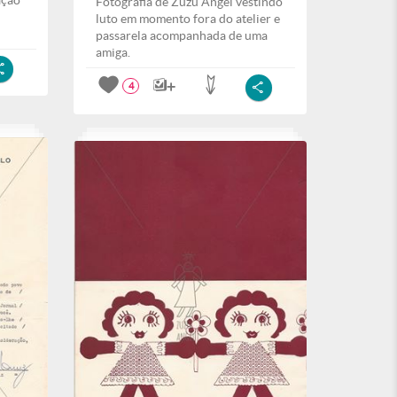
ação
Fotografia de Zuzu Angel vestindo
luto em momento fora do atelier e
passarela acompanhada de uma
amiga.
4