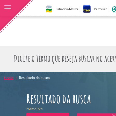
Patrocínio Master |
Patrocínio |
Home
Resultado da busca
Resultado da busca
FILTRAR POR: