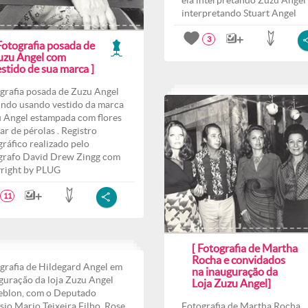
ela interpretando Zuzu Angel 
interpretando Stuart Angel
3
Fotografia posada de
uzu Angel com
stido de sua marca ]
grafia posada de Zuzu Angel
indo usando vestido da marca
 Angel estampada com flores
lar de pérolas . Registro
gráfico realizado pelo
grafo David Drew Zingg com
right by PLUG
11
[ Fotografia de Martha
Rocha e convidados
grafia de Hildegard Angel em
na inauguração da
guração da loja Zuzu Angel
Loja Zuzu Angel]
eblon, com o Deputado
sio Mario Teixeira Filho, Rose
Fotografia de Martha Rocha,