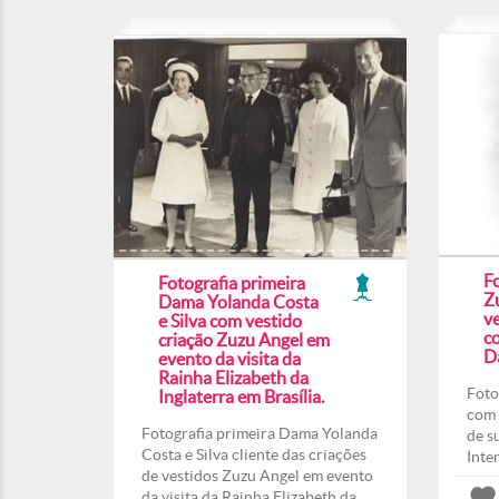
F
Fotografia primeira
Z
Dama Yolanda Costa
ve
e Silva com vestido
co
criação Zuzu Angel em
Da
evento da visita da
Rainha Elizabeth da
Foto
Inglaterra em Brasília.
com 
Fotografia primeira Dama Yolanda
de s
Costa e Silva cliente das criações
Inte
de vestidos Zuzu Angel em evento
da visita da Rainha Elizabeth da