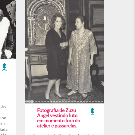
athy
Fotografia de Zuzu
Angel vestindo luto
tion
em momento fora do
 em
atelier e passarelas.
lada