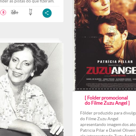
nder as pistas do que fizeram.
8
[ Folder promocional
do Filme Zuzu Angel ]
Fôlder produzido para divulg
do Filme Zuzu Angel
apresentando imagem dos ato
Patricia Pilar e Daniel Oliveira