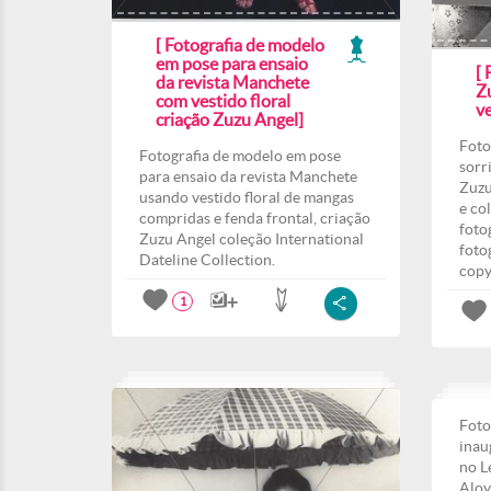
[ Fotografia de modelo
em pose para ensaio
[ 
da revista Manchete
Z
com vestido floral
ve
criação Zuzu Angel]
Foto
Fotografia de modelo em pose
sorr
para ensaio da revista Manchete
Zuzu
usando vestido floral de mangas
e co
compridas e fenda frontal, criação
foto
Zuzu Angel coleção International
foto
Dateline Collection.
copy
1
Foto
inau
no L
Aloy