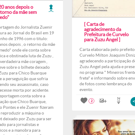
20 anos depois o
etorno da mãe sem
edo"
[ Carta de
rtagem do Jornalista Zuenir
agradecimento da
ura ao Jornal do Brasil em 19
Prefeitura de Curvelo
unho de 1996 com o titulo:
para Zuzu Angel ]
anos depois , o retorno da mãe
Carta elaborada pelo prefeito
medo" onde ele conta sobre
Curvelo Milton Joaquim Dini
ica e obstinada luta de Zuzu ,
agradecendo a participação d
verdadeira mãe coragem ,
Zuzu Angel pela ajuda e pres
eve sobre o bilhete deixado
no programa " Mineiros frent
Zuzu para Chico Buarque
frete" e informando sobre env
e a perseguição que sofria
de fotos como lembrança do
endo seu assassinato, caso
evento.
ecesse morta por acidente.
eportagem conta sobre a
ação que Chico Buarque,
2
o Pontes e ele Zuenir fizeram
 reproduzir a máquina o
et deixado por Zuzu para ser
ado para jornalistas e
ticos e a manobra para