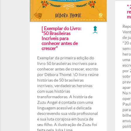
" 
r
m
Repo
[ Exemplar do Livro:
Vent
"50 Brasileiras
de j
Incríveis para
conhecer antes de
"20 
crescer"
sem 
hero
Exemplar da primeira edição do
uma 
livro 50 brasileiras incríveis para
escr
conhecer antes de crescer, escrito
por 
por Débora Thomé. \O livro reúne
sobr
histórias de 50 brasileiras
prev
incríveis, verdadeiras heroínas
apar
com suas histórias
Na r
transformadoras. A história de
oper
Zuzu Angel é contada com uma
Paul
linguagem acessível e delicada
para
descrevendo sua vida profissional
bilh
e sua luta corajosa em busca de
envi
seu filho. A ilustração de Zuzu foi
polí
feita pela Julia Lima