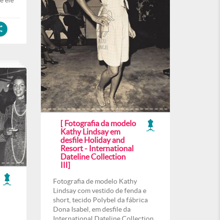
e ele
[ Fotografia da modelo
Kathy Lindsay em
desfile Holiday and
Resort - International
Dateline Collection
III]
Fotografia de modelo Kathy
Lindsay com vestido de fenda e
short, tecido Polybel da fábrica
Dona Isabel, em desfile da
International Dateline Collection