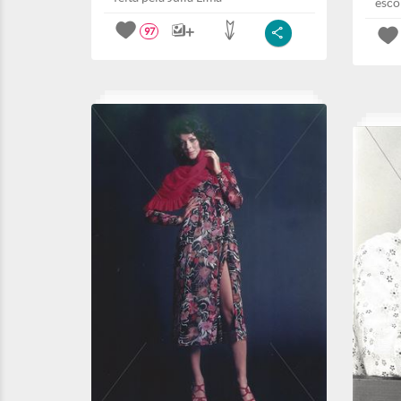
esco
97