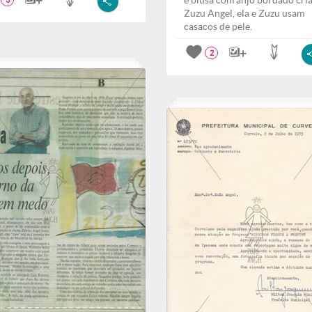
e blusa com anjo bordado cri
3
Zuzu Angel, ela e Zuzu usam
casacos de pele.
2