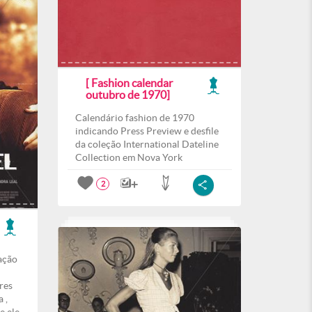
[ Fashion calendar
outubro de 1970]
Calendário fashion de 1970
indicando Press Preview e desfile
da coleção International Dateline
Collection em Nova York
2
ação
res
 ,