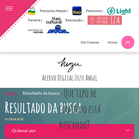
Patrocínio Master |
Patrocínio |
Parceira |
Realização |
Idioma
Olá Visitante
PT
Clique aqui p
Acervo Digital Zuzu Angel
Que tipo de
Home
Resultado da busca
Resultado da busca
conteúdo está
FILTRAR POR:
buscando?
Ordenar por