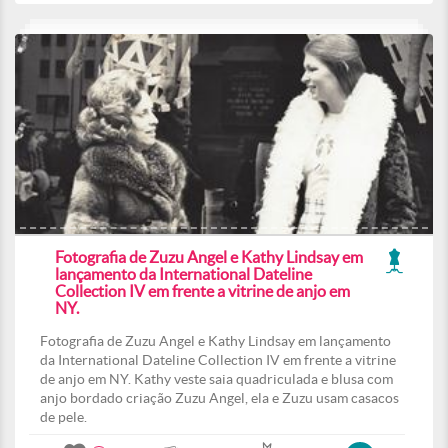
Fotografia de Zuzu Angel e Kathy Lindsay em
lançamento da International Dateline
Collection IV em frente a vitrine de anjo em
NY.
Fotografia de Zuzu Angel e Kathy Lindsay em lançamento
da International Dateline Collection IV em frente a vitrine
de anjo em NY. Kathy veste saia quadriculada e blusa com
anjo bordado criação Zuzu Angel, ela e Zuzu usam casacos
de pele.