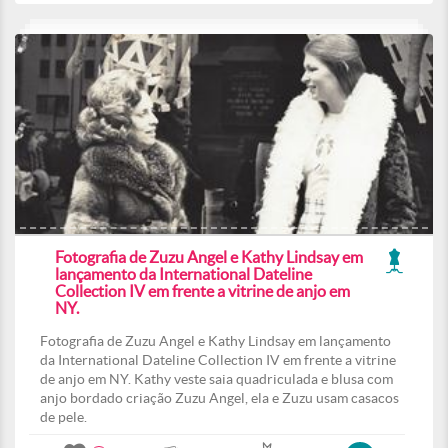
Fotografia de Zuzu Angel e Kathy Lindsay em
lançamento da International Dateline
Collection IV em frente a vitrine de anjo em
NY.
Fotografia de Zuzu Angel e Kathy Lindsay em lançamento
da International Dateline Collection IV em frente a vitrine
de anjo em NY. Kathy veste saia quadriculada e blusa com
anjo bordado criação Zuzu Angel, ela e Zuzu usam casacos
de pele.