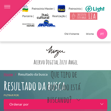
Patrocínio Master |
Patrocínio |
Parceira |
Realização |
Idioma
Olá Visitante
PT
Clique aqui p
Acervo Digital Zuzu Angel
Que tipo de
Home
Resultado da busca
Resultado da busca
conteúdo está
FILTRAR POR:
buscando?
Ordenar por