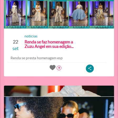
noticias
22
Renda se faz homenagem a
Zuzu Angel em sua edição...
set
Renda se presta homenagem esp
9