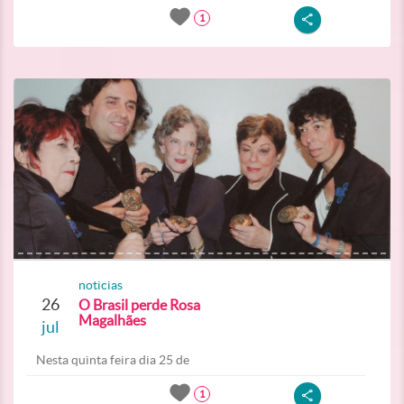
1
noticias
26
O Brasil perde Rosa
Magalhães
jul
Nesta quinta feira dia 25 de
1