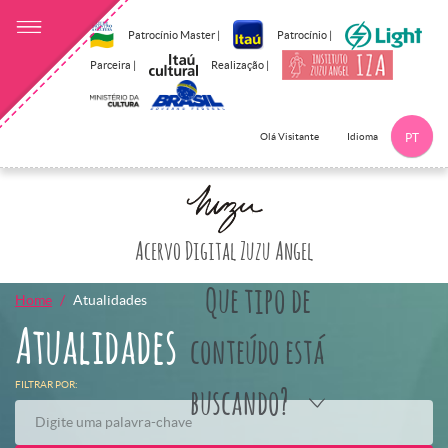
Patrocínio Master |
Patrocínio |
Parceira |
Realização |
Idioma
Olá Visitante
PT
Clique aqui p
Acervo Digital Zuzu Angel
Que tipo de
Home
Atualidades
Atualidades
conteúdo está
FILTRAR POR:
buscando?