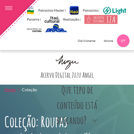
Patrocínio Master |
Patrocínio |
Parceira |
Realização |
Idioma
Olá Visitante
PT
Clique aqui p
Acervo Digital Zuzu Angel
Que tipo de
Home
Coleção
conteúdo está
Coleção: Roupas
buscando?