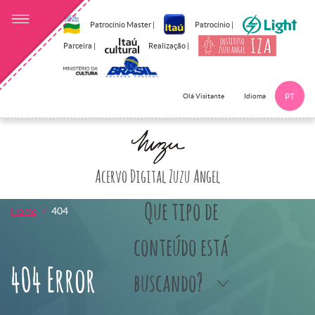
Patrocínio Master |
Patrocínio |
Parceira |
Realização |
Idioma
Olá Visitante
PT
Clique aqui p
Acervo Digital Zuzu Angel
Que tipo de
Home
404
conteúdo está
404 Error
buscando?