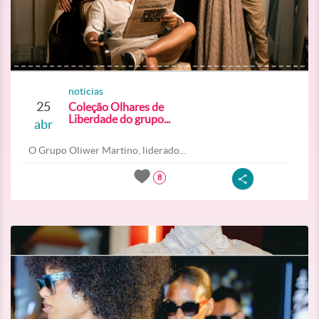
noticias
25
Coleção Olhares de
Liberdade do grupo...
abr
O Grupo Oliwer Martino, liderado...
8