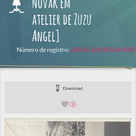
Novak em
atelier de Zuzu
Angel]
Número de registro:
ZA02.03.09.XX.04.0007
Download
2