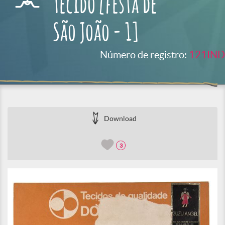
tecido [festa de
São João - 1]
Número de registro:
121IND
Download
3