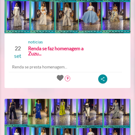
noticias
22
Renda se faz homenagem a
Zuzu...
set
Renda se presta homenagem...
9