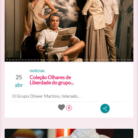
noticias
25
Coleção Olhares de
Liberdade do grupo...
abr
O Grupo Oliwer Martino, liderado...
8