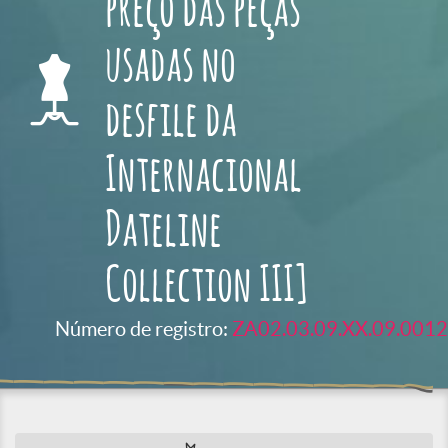
preço das peças
usadas no
desfile da
Internacional
Dateline
Collection III]
Número de registro:
ZA02.03.09.XX.09.0012