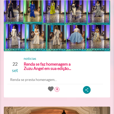
noticias
22
Renda se faz homenagem a
Zuzu Angel em sua edição...
set
Renda se presta homenagem...
8