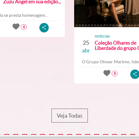
Zuzu Angel em sua edição...
a se presta homenagem...
8
noticias
25
Coleção Olhares de
Liberdade do grupo O
abr
O Grupo Oliwer Martino, lider
8
Veja Todas