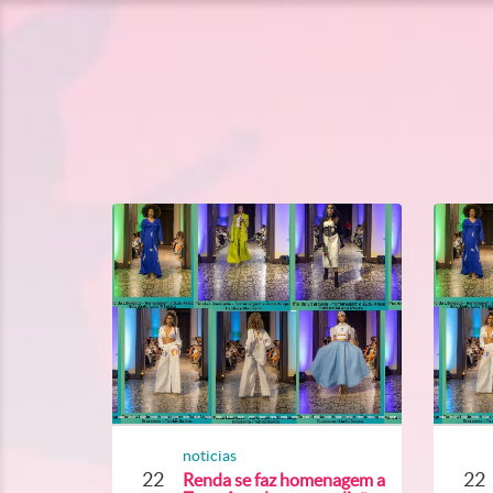
noticias
22
22
Renda se faz homenagem a