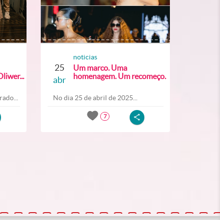
noticias
25
Um marco. Uma
liwer...
homenagem. Um recomeço.
abr
ado...
No dia 25 de abril de 2025...
7