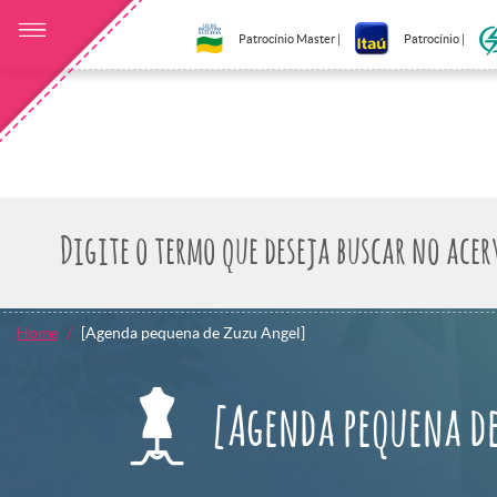
Patrocínio Master |
Patrocínio |
Home
[Agenda pequena de Zuzu Angel]
[Agenda pequena de