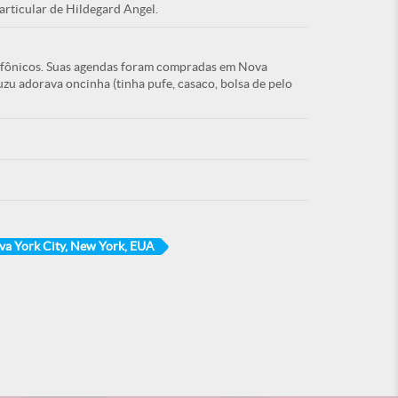
articular de Hildegard Angel.
efônicos. Suas agendas foram compradas em Nova
uzu adorava oncinha (tinha pufe, casaco, bolsa de pelo
va York City, New York, EUA