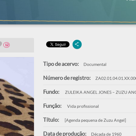
12
Tipo de acervo:
Documental
Número de registro:
ZA02.01.04.01.XX.00
Fundo:
ZULEIKA ANGEL JONES – ZUZU AN
Função:
Vida profissional
Título:
[Agenda pequena de Zuzu Angel]
Data de produção:
Década de 1960