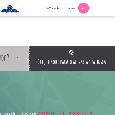
Idioma
Olá Visitante
PT
ndo?
Clique aqui para realizar a sua busca
ero de registro:
ZA02.01.04.01.XX.0001