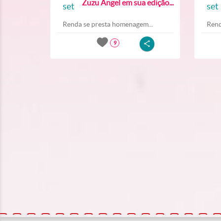
Zuzu Angel em sua edição...
set
set
Renda se presta homenagem...
Rend
9