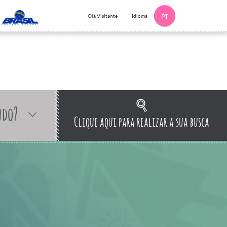
Idioma
Olá Visitante
PT
ndo?
Clique aqui para realizar a sua busca