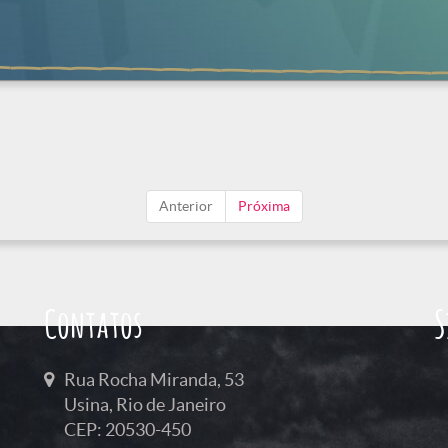
Anterior
Próxima
Contatos
S
Rua Rocha Miranda, 53
Usina, Rio de Janeiro
CEP: 20530-450