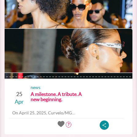
news
25
A milestone. A tribute. A
new beginning.
Apr
On April 25, 2025, Curvelo/MG...
7