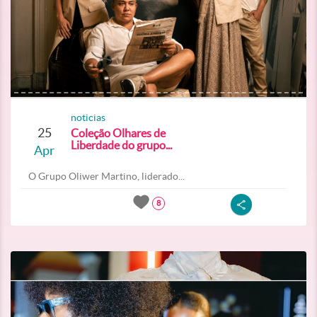
noticias
25
Coleção Olhares de
Liberdade do grupo...
Apr
O Grupo Oliwer Martino, liderado...
8