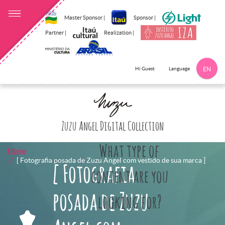
Master Sponsor |
Sponsor |
Partner |
Realization |
Language
Hi Guest
EN
Click here to 
Zuzu Angel Digital Collection
What type of
Home
[ Fotografia posada de Zuzu Angel com vestido de sua marca ]
[ Fotografia
content are you
posada de Zuzu
looking for?