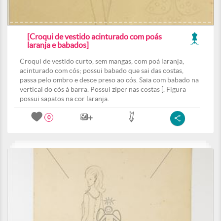
[Croqui de vestido acinturado com poás
laranja e babados]
Croqui de vestido curto, sem mangas, com poá laranja,
acinturado com cós; possui babado que sai das costas,
passa pelo ombro e desce preso ao cós. Saia com babado na
vertical do cós à barra. Possui zíper nas costas [. Figura
possui sapatos na cor laranja.
0