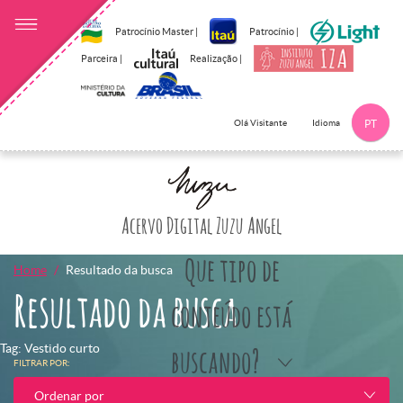
Patrocínio Master |
Patrocínio |
Parceira |
Realização |
Idioma
Olá Visitante
PT
Clique aqui p
Acervo Digital Zuzu Angel
Que tipo de
Home
Resultado da busca
Resultado da busca
conteúdo está
Tag: Vestido curto
buscando?
FILTRAR POR:
Ordenar por