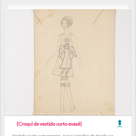
[Croqui de vestido curto evasé]
Vestido curto sem mangas, evasé com fios do tecido na