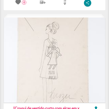
0
[Croqui de vestido curto com alças em x