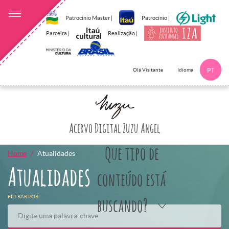
Patrocínio Master |
Patrocínio |
Parceira |
Realização |
Idioma
Olá Visitante
PT
Clique aqui p
Acervo Digital Zuzu Angel
Que tipo de
Home
Atualidades
Atualidades
conteúdo está
FILTRAR POR:
buscando?