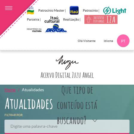
Patrocínio Master |
Patrocínio |
Parceira |
Realização |
Idioma
Olá Visitante
PT
Clique aqui p
Acervo Digital Zuzu Angel
Que tipo de
Home
Atualidades
Atualidades
conteúdo está
FILTRAR POR:
buscando?