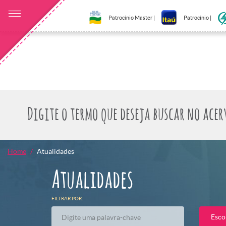
Patrocínio Master |
Patrocínio |
Home
Atualidades
Atualidades
FILTRAR POR:
Esco