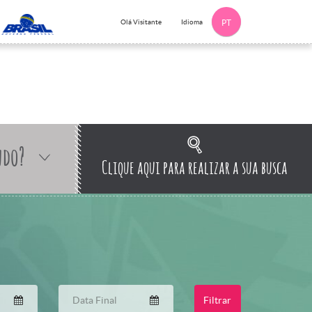
Idioma
Olá Visitante
PT
ndo?
Clique aqui para realizar a sua busca