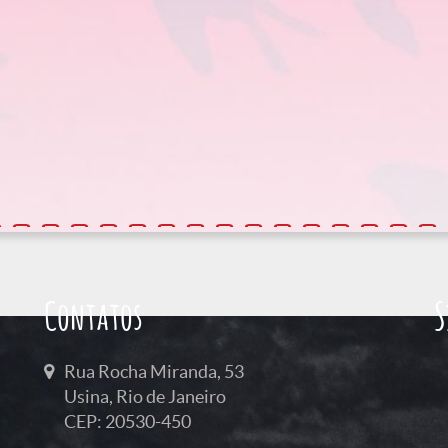
Contatos
S
Rua Rocha Miranda, 53
Usina, Rio de Janeiro
CEP: 20530-450