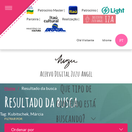
Patrocínio Master |
Patrocínio |
Parceira |
Realização |
Idioma
Olá Visitante
PT
Clique aqui p
Acervo Digital Zuzu Angel
Que tipo de
Home
Resultado da busca
Resultado da busca
conteúdo está
Tag: Kubitschek, Márcia
buscando?
FILTRAR POR:
Ordenar por