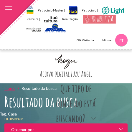
Patrocínio Master |
Patrocínio |
Parceira |
Realização |
Idioma
Olá Visitante
PT
Clique aqui p
Acervo Digital Zuzu Angel
Que tipo de
Home
Resultado da busca
Resultado da busca
conteúdo está
Tag: Casa
buscando?
FILTRAR POR:
Ordenar por