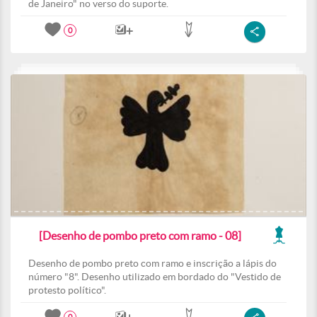
de Janeiro" no verso do suporte.
0
[Desenho de pombo preto com ramo - 08]
Desenho de pombo preto com ramo e inscrição a lápis do
número "8". Desenho utilizado em bordado do "Vestido de
protesto político".