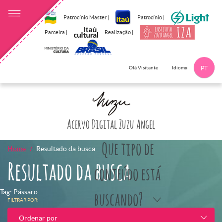
Patrocínio Master |
Patrocínio |
Parceira |
Realização |
Idioma
Olá Visitante
PT
Clique aqui p
Acervo Digital Zuzu Angel
Que tipo de
Home
Resultado da busca
Resultado da busca
conteúdo está
Tag: Pássaro
buscando?
FILTRAR POR:
Ordenar por